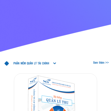
Xem thêm >>
PHẦN MỀM QUẢN LÝ TÀI CHÍNH