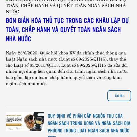
ĐƠN GIẢN HÓA THỦ TỤC TRONG CÁC KHÂU LẬP DỰ
TOÁN, CHẤP HÀNH VÀ QUYẾT TOÁN NGÂN SÁCH
NHÀ NƯỚC
Ngày 25/6/2025, Quốc hội khóa XV đã chính thức thông qua
Luật Ngân sách nhà nước (Luật số 89/2025/QH15), thay thế
cho Luật số 83/2015/QH13. Luật số 89/2025/QH15 đã sửa đổi
nhiều nội dung liên quan đến chu trình ngân sách nhà nước,
bao gồm; lập dự toán, chấp hành, quyết toán và công khai
ngân sách nhà nước.
Chi tiết
QUY ĐỊNH VỀ PHÂN CẤP NGUỒN THU CỦA
Địa chỉ liên hệ
NGÂN SÁCH TRUNG ƯƠNG VÀ NGÂN SÁCH ĐỊA
PHƯƠNG TRONG LUẬT NGÂN SÁCH NHÀ NƯỚC
Tầng 2, Tòa B, Số 101 Láng Hạ, Đống Đa, Hà Nội