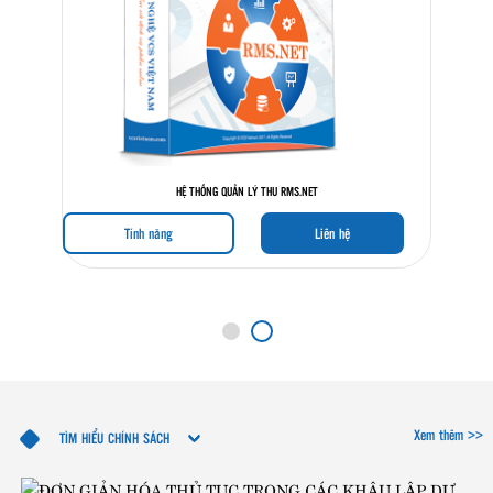
HỆ THỐNG QUẢN LÝ THU RMS.NET
Tính năng
Liên hệ
Xem thêm >>
TÌM HIỂU CHÍNH SÁCH