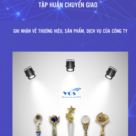
TẬP HUẤN QUYẾT TOÁN TÀI CHÍNH CÔNG ĐOÀN
TẬP HUẤN CHUYỂN GIAO
GHI NHẬN VỀ THƯƠNG HIỆU, SẢN PHẨM, DỊCH VỤ CỦA CÔNG TY