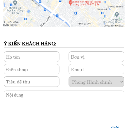
Địa chỉ liên hệ
Tầng 2, Tòa B, Số 101 Láng Hạ, Đống Đa, Hà Nội
Ý KIẾN KHÁCH HÀNG:
Điện thoại:
1900.5555.26
hoặc
(024) 3773.9829