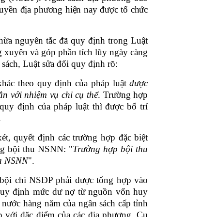
uyền địa phương hiện nay được tổ chức
hừa nguyên tắc đã quy định trong Luật
ờng xuyên và góp phần tích lũy ngày càng
 sách
,
Luật sửa đổi quy định rõ:
 khác theo quy định của pháp luật
được
n với nhiệm vụ chi cụ thể
. Trường hợp
quy định của pháp luật thì được bố trí
.
t, quyết định các trường hợp đặc biệt
ng bội thu NSNN: "
Trường hợp bội thu
ủa NSNN
".
 bội chi NSĐP phải được tổng hợp vào
quy định mức dư nợ từ nguồn vốn huy
nước hàng năm của ngân sách cấp tỉnh
ợp với đặc điểm của các địa phương. Cụ