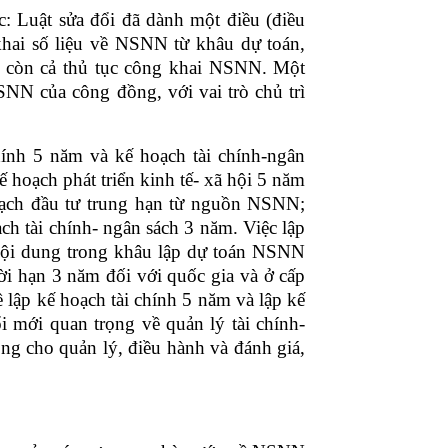
: Luật sửa đổi đã dành một điều (điều
hai số liệu về NSNN từ khâu dự toán,
à còn cả thủ tục công khai NSNN. Một
SNN của công đồng, với vai trò chủ trì
hính 5 năm và kế hoạch tài chính-ngân
 hoạch phát triển kinh tế- xã hội 5 năm
oạch đầu tư trung hạn từ nguồn NSNN;
h tài chính- ngân sách 3 năm. Việc lập
 nội dung trong khâu lập dự toán NSNN
ời hạn 3 năm đối với quốc gia và ở cấp
ề lập kế hoạch tài chính 5 năm và lập kế
i mới quan trọng về quản lý tài chính-
ng cho quản lý, điều hành và đánh giá,