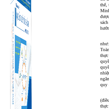
thể,
Minh
được
sách
hưởn
như:
Toàn
thực
quyề
quyề
nhiệ
ngân
quy 
(điề
thực