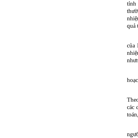
tỉnh
thườ
nhiệ
quả 
của 
nhiệ
nhưn
hoạc
Theo
các 
toán
ngườ