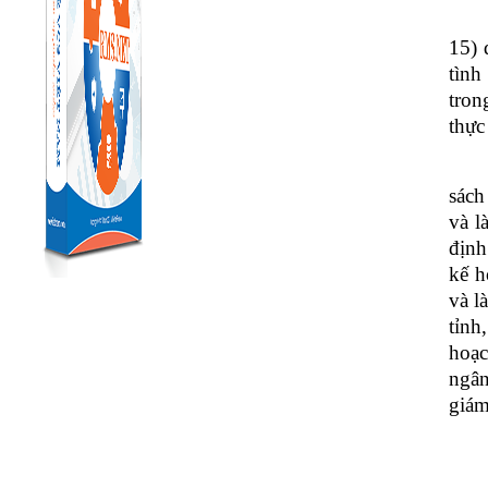
15) 
tình
tron
thực
sách
và l
định
kế h
và l
tỉnh
hoạc
ngân
giám