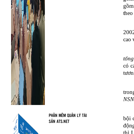
gồm 
theo
2002
cao 
tổng
có c
tươn
tron
NSNN
PHẦN MỀM QUẢN LÝ TÀI
bội 
SẢN ATS.NET
động
thì 