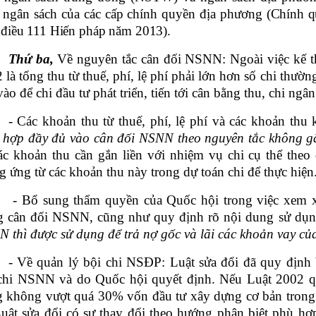
ngân sách của các cấp chính quyền địa phương (
Chính q
 điều 111 Hiến pháp năm 2013).
Thứ ba,
Về nguyên tắc cân đối NSNN: Ngoài việc kế t
 là tổng thu từ thuế, phí, lệ phí phải lớn hơn số chi thư
vào để chi đầu tư phát triển, tiến tới cân bằng thu, chi ngân
- Các khoản thu từ thuế, phí, lệ phí và các khoản thu
 hợp đầy đủ vào cân đối NSNN theo nguyên tắc không gắ
ác khoản thu cần gắn liền với nhiệm vụ chi cụ thể theo 
g ứng từ các khoản thu này trong dự toán chi để thực hiện
- Bổ sung thẩm quyền của Quốc hội trong việc xem xé
g cân đối NSNN, cũng như quy định rõ nội dung sử dụ
 thì được sử dụng để trả nợ gốc và lãi các khoản vay c
- Về quản lý bội chi NSĐP: Luật sửa đổi đã quy định
chi NSNN và do Quốc hội quyết định. Nếu Luật 2002 
 không vượt quá 30% vốn đầu tư xây dựng cơ bản trong 
Luật sửa đổi có sự thay đổi theo hướng phân biệt phù h