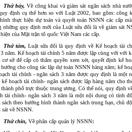
Thứ bảy,
Về công khai và giám sát ngân sách nhà nước
Điện thoại:
1900.5555.26
hoặc
(024) 3773.9829
quy định cụ thể hơn so với Luật 2002, bao gồm: công k
 hình thực hiện dự toán và quyết toán NSNN các cấp m
g những quy định mới của Luật sửa đổi là về giám sát N
 hiện của Mặt trận tổ quốc Việt Nam các cấp.
Thứ tám,
Luật sửa đổi là quy định về Kế hoạch tài c
 3 năm. Kế hoạch tài chính 5 năm được lập cùng với với kế
à cơ sở để cấp có thẩm quyền xem xét, quyết định kế h
 hướng cho công tác lập dự toán NSNN hàng năm; kế hoạc
oạch tài chính - ngân sách 3 năm được quy định là một
à kế hoạch tài chính- ngân sách được lập hàng năm cho th
, thành phố trực thuộc trung ương. Có thể nói, quy định v
h tài chính- ngân sách 3 năm là một nội dung có tính đổ
 sách theo hướng hình thành ngân sách trung hạn, chủ độ
 sát về NSNN.
Thứ chín,
Về phân cấp quản lý NSNN
: