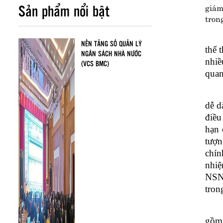
Sản phẩm nổi bật
giám
tron
NỀN TẢNG SỐ QUẢN LÝ
thể 
NGÂN SÁCH NHÀ NƯỚC
nhiề
(VCS BMC)
quan
dễ d
điều
hạn 
tượn
chín
nhiệ
NSNN
tron
gồm 