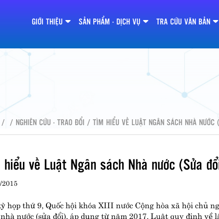
GIỚI THIỆU
SẢN PHẨM - DỊCH VỤ
TRA CỨU VĂN BẢN
/
/
NGHIÊN CỨU - TRAO ĐỔI
/ TÌM HIỂU VỀ LUẬT NGÂN SÁCH NHÀ NƯỚC (
 hiểu về Luật Ngân sách Nhà nước (Sửa đổ
/2015
kỳ họp thứ 9, Quốc hội khóa XIII nước Cộng hòa xã hội chủ 
 nhà nước (sửa đổi), áp dụng từ năm 2017. Luật quy định về l