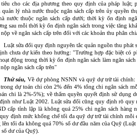
tiêu cho các địa phương theo quy định của pháp luật; p
 quản lý nhà nước thuộc ngân sách cấp trên ủy quyền th
hà nước thuộc ngân sách cấp dưới; thời kỳ ổn định ngâ
ng sau mỗi thời kỳ ổn định ngân sách trong việc tăng khả
 nộp về ngân sách cấp trên đối với các khoản thu phân chi
Luật sửa đổi quy định nguyên tắc quản nguồn thu phát s
ịnh chưa dự kiến theo hướng: "Trường hợp đặc biệt có p
hoạt động trong thời kỳ ổn định ngân sách làm ngân sách 
 nộp ngân sách cấp trên"
Thứ sáu,
Về dự phòng NSNN và quỹ dự trữ tài chính: 
 trong dự toán chi còn 2% đến 4% tổng chi ngân sách mỗ
oán chi là 2%-5%); về thẩm quyền quyết định sử dụng
định như Luật 2002. Luật sửa đổi cũng quy định rõ quy 
 cấp tỉnh lập là không quá 25% chi ngân sách hàng n
quy định mức khống chế tối đa quỹ dự trữ tài chính mỗi
 lên tối đa không quá 70% số dư đầu năm của Quỹ (Luật 
Địa chỉ liên hệ
số dư của Quỹ).
Tầng 2, Tòa B, Số 101 Láng Hạ, Đống Đa, Hà Nội