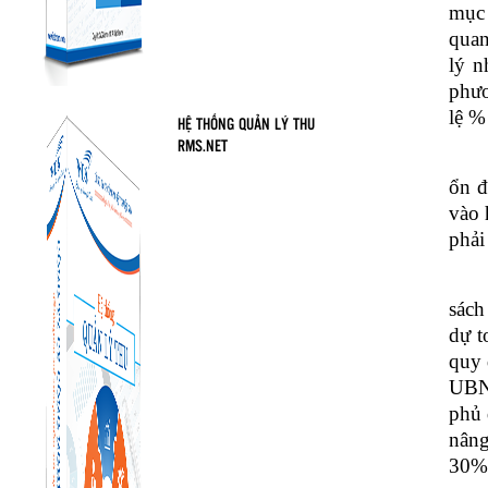
mục 
quan
lý n
phươ
lệ %
HỆ THỐNG QUẢN LÝ THU
RMS.NET
ổn đ
vào 
phải
sách
dự t
quy 
UBND
phủ 
nâng
30% 