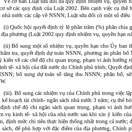
Về cơ bản Luật sửa đổi đã quy định nhiệm vụ, quyền 
 cơ sở các quy định của Luật 2002. Bên cạnh việc cụ thể 
 nhà nước các cấp về NSNN; Luật sửa đổi có một số điều 
(i) Quốc hội quyết định tỷ lệ phần trăm (%) phân chia 
 địa phương (Luật 2002 quy định nhiệm vụ, quyền hạn n
(ii) Bổ sung một số nhiệm vụ, quyền hạn cho Ủy ban 
 thẩm tra, quyết định dự toán NSNN, phương án phân b
ý kiến về các chế độ chi quan trọng, phạm vi ảnh hưởng r
inh tế- xã hội của đất nước do Chính phủ trình; Quyết địn
SNN; bổ sung dự toán số tăng thu NSNN; phân bổ, sử dụ
W.
(iii). Bổ sung các nhiệm vụ của Chính phủ trong việc lậ
 kế hoạch tài chính- ngân sách nhà nước 3 năm; cụ thẻ hó
định chế độ chi ngân sách quan trọng, phạm vi ảnh hưở
m vụ kinh tế- xã hội của nhà nước sau khi xin ý kiến c
n, định mức chi tiêu thực hiện thống nhất trong cả nước; 
 sách, để phù hợp với đặc điểm của địa phương, Chính