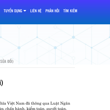
TUYỂN DỤNG
LIÊN HỆ
PHẢN HỒI
TÌM KIẾM
SỬA ĐỔI)
i)
nghĩa Việt Nam đã thông qua Luật Ngân
ập, chấp hành, kiểm toán, quyết toán,