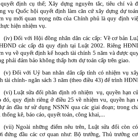
 quyết định cụ thể; Xây dựng nguyên tắc, tiêu chí và
ng vụ Quốc hội quyết định làm căn cứ xây dựng dự toán
m vụ mới quan trọng nữa của Chính phủ là quy định việc
thực hiện nhiệm vụ.
(iv) Đối với Hội đồng nhân dân các cấp: Về cơ bản Lu
HĐND các cấp đã quy định tại Luật 2002. Riêng HĐND 
m vụ về quyết định kế hoạch tài chính 5 năm và được qu
g phải đảm bảo không thấp hơn dự toán cấp trên giao.
(v) Đối với Uỷ ban nhân dân cấp tỉnh có nhiệm vụ xâ
h tài chính- ngân sách 3 năm (theo điều 43) để trình HĐN
(vi) Luật sửa đổi phân định rõ nhiệm vụ, quyền hạn củ
 đó, quy định riêng ở điều 25 về nhiệm vu, quyền hạn c
dự án đầu tư sử dụng NSNN qua các giai đoạn; trong ch
, thống kê, báo cáo, quyết toán, công khai,...
(vii) Ngoài những điểm nêu trên, Luật sửa đổi còn c
i đứng đầu các cơ quan như: Bộ trưởng, Thủ trưởng c