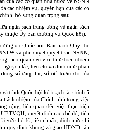
hạn của các cơ quan nhà nước về NSNN
hóa các nhiệm vụ, quyền hạn của các cơ
chinh, bổ sung quan trọng sau:
giữa ngân sách trung ương và ngân sách
ày thuộc Ủy ban thường vụ Quốc hội).
thường vụ Quốc hội: Ban hành Quy chế
ổ NSTW và phê duyệt quyết toán NSNN;
ộng, liên quan đến việc thực hiện nhiệm
h nguyên tắc, tiêu chí và định mức phân
ng số tăng thu, số tiết kiệm chi của
p và trình Quốc hội kế hoạch tài chính 5
a trách nhiệm của Chính phủ trong việc
ng rộng, liên quan đến việc thực hiện
ủa UBTVQH; quyết định các chế độ, tiêu
đối với chế độ, tiêu chuẩn, định mức chi
 phủ quy định khung và giao HĐND cấp