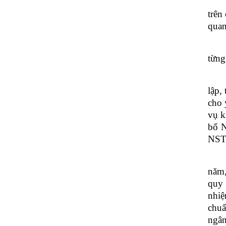
trên
quan
từng
lập,
cho 
vụ k
bổ N
NST
năm,
quy 
nhiệ
chuẩ
ngân