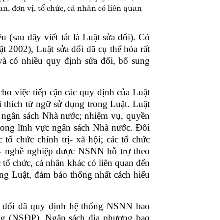
, đơn vị, tổ chức, cá nhân có liên quan
 (sau đây viết tắt là Luật sửa đổi). Có
 2002), Luật sửa đổi đã cụ thể hóa rất
và
có nhiều quy định sửa đổi, bổ sung
 cho việc tiếp cận các quy định của Luật
i thích từ ngữ sử dụng trong Luật. Luật
át ngân sách Nhà nước; nhiệm vụ, quyền
trong lĩnh vực ngân sách Nhà nước. Đối
tổ chức chính trị- xã hội; các tổ chức
hội- nghề nghiệp được NSNN hỗ trợ theo
 tổ chức, cá nhân khác có liên quan đến
ong Luật, đảm bảo thống nhất cách hiểu
a đổi đã quy định hệ thống NSNN bao
ng (NSĐP). Ngân sách địa phương bao