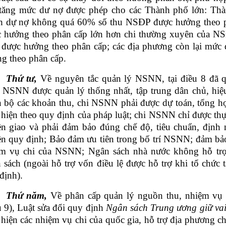
 tăng mức dư nợ được phép cho các Thành phố lớn: T
 dự nợ không quá 60% số thu NSĐP được hưởng theo p
 hưởng theo phân cấp lớn hơn chi thường xuyên của N
 được hưởng theo phân cấp; các địa phương còn lại m
g theo phân cấp.
Thứ tư,
Về nguyên tắc quản lý NSNN, tại điều 8 đã 
 NSNN được quản lý thống nhất, tập trung dân chủ, hiệu
 bộ các khoản thu, chi NSNN phải được dự toán, tổng
 hiện theo quy định của pháp luật; chi NSNN chỉ được thự
n giao và phải đảm bảo đúng chế độ, tiêu chuẩn, định
n quy định; Bảo đảm ưu tiên trong bố trí NSNN; đảm bảo 
m vụ chi của NSNN; Ngân sách nhà nước không hỗ trợ 
 sách (ngoài hỗ trợ vốn điều lệ được hỗ trợ khi tổ chức 
định).
Thứ năm,
Về phân cấp quản lý nguồn thu, nhiệm vụ c
u 9), Luật sửa đổi quy định
Ngân sách Trung ương giữ vai
 hiện các nhiệm vụ chi của quốc gia, hỗ trợ địa phương c