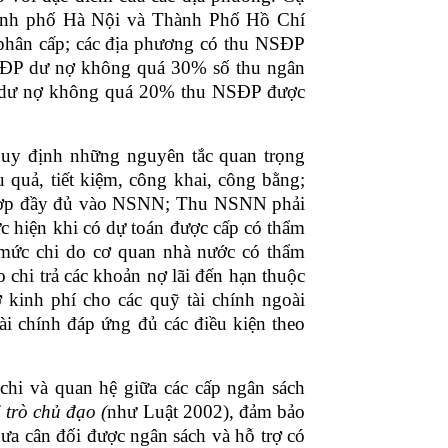
hành phố Hà Nội và Thành Phố Hồ Chí
hân cấp; các địa phương có thu NSĐP
SĐP dư nợ không quá 30% số thu ngân
ức dư nợ không quá 20% thu NSĐP được
quy định những nguyên tắc quan trọng
 quả, tiết kiệm, công khai, công bằng;
 hợp đầy đủ vào NSNN; Thu NSNN phải
c hiện khi có dự toán được cấp có thẩm
 mức chi do cơ quan nhà nước có thẩm
chi trả các khoản nợ lãi đến hạn thuộc
kinh phí cho các quỹ tài chính ngoài
tài chính đáp ứng đủ các điều kiện theo
hi và quan hệ giữa các cấp ngân sách
 trò chủ đạo (
như Luật 2002), đảm bảo
hưa cân đối được ngân sách và hỗ trợ có