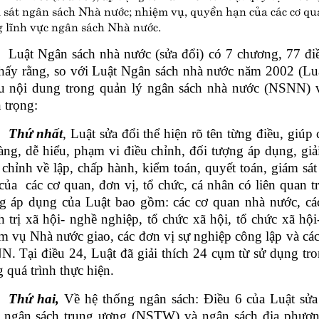
 sát ngân sách Nhà nước; nhiệm vụ, quyền hạn của các cơ quan
g lĩnh vực ngân sách Nhà nước.
Luật Ngân sách nhà nước (sửa đổi) có 7 chương, 77 điều
thấy rằng, so với Luật Ngân sách nhà nước năm 2002 (Luật
u nội dung trong quản lý ngân sách nhà nước (NSNN) 
 trọng:
Thứ nhất
, Luật sửa đổi thể hiện rõ tên từng điều, giúp
àng, dễ hiểu, phạm vi điều chỉnh, đối tượng áp dụng, giả
 chỉnh về lập, chấp hành, kiểm toán, quyết toán, giám s
của các cơ quan, đơn vị, tổ chức, cá nhân có liên quan 
g áp dụng của Luật bao gồm: các cơ quan nhà nước, các 
h trị xã hội- nghề nghiệp, tổ chức xã hội, tổ chức xã 
m vụ Nhà nước giao, các đơn vị sự nghiệp công lập và các
. Tại điều 24, Luật đã giải thích 24 cụm từ sử dụng tr
g quá trình thực hiện.
Thứ hai,
Về hệ thống ngân sách: Điều 6 của Luật sử
ngân sách trung ương (NSTW) và ngân sách địa phươ