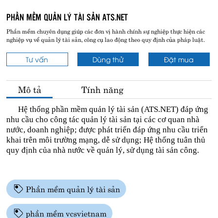
Liên hệ
PHẦN MỀM QUẢN LÝ TÀI SẢN ATS.NET
Phần mềm chuyên dụng giúp các đơn vị hành chính sự nghiệp thực hiện các
nghiệp vụ về quản lý tài sản, công cụ lao động theo quy định của pháp luật.
Cấp quyền sử dụng cho một đơn vị (không sử dụng
Địa chỉ liên hệ
hạ tầng CNTT của VCSVietNam)
Tư vấn
Dùng thử
Đặt mua
Tầng 2, Tòa B, Số 101 Láng Hạ, Đống Đa, Hà Nội
Điện thoại:
1900.5555.26
hoặc
(024) 3773.9829
Mô tả
Tính năng
Đơn vị sử dụng hạ tầng CNTT của VCSVietNam để kết
nối dữ liệu giá dịch vụ sẽ căn cứ vào
yêu cầu dịch vụ
Hệ thống phần mềm quản lý tài sả
n (ATS.NET) đáp
ứng
và quy mô đơn vị.
nhu cầu cho công tác quản lý tài sản tại các cơ quan nhà
nước
, doanh nghiệp; được
phát triể
n đáp
ứng nhu cầu triển
MUA NGAY
khai trên môi trường mạng, dễ sử dụng;
Hệ thống tuân thủ
quy định của nhà nước về quản lý, sử dụng tài sản công.
Phần mềm quản lý tài sản
phần mềm vcsvietnam