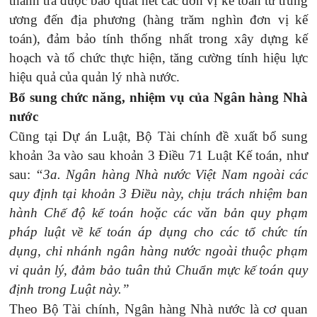
thanh tra được bao quát hết các đơn vị kế toán từ trung
Điện thoại:
1900.5555.26
hoặc
(024) 3773.9829
ương đến địa phương (hàng trăm nghìn đơn vị kế
toán), đảm bảo tính thống nhất trong xây dựng kế
hoạch và tổ chức thực hiện, tăng cường tính hiệu lực
hiệu quả của quản lý nhà nước.
Bổ sung chức năng, nhiệm vụ của Ngân hàng Nhà
nước
Cũng tại Dự án Luật,
Bộ Tài chính đề xuất bổ sung
khoản 3a vào sau khoản 3 Điều 71 Luật Kế toán, như
sau:
“3a. Ngân hàng Nhà nước Việt Nam ngoài các
quy định tại khoản 3 Điều này, chịu trách nhiệm ban
hành Chế độ kế toán hoặc các văn bản quy phạm
pháp luật về kế toán áp dụng cho các tổ chức tín
dụng, chi nhánh ngân hàng nước ngoài thuộc phạm
vi quản lý, đảm bảo tuân thủ Chuẩn mực kế toán quy
định trong Luật này.”
Theo
Bộ Tài chính, Ngân hàng Nhà nước là cơ quan