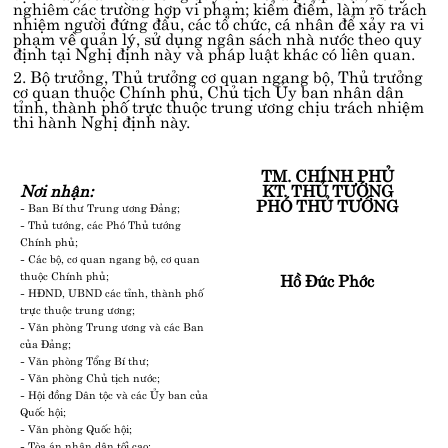
nghiêm các trường hợp vi phạm; kiểm điểm, làm rõ trách
nhiệm người đứng đầu, các tổ chức, cá nhân để xảy ra vi
phạm về quản lý, sử dụng ngân sách nhà nước theo quy
định tại Nghị định này và pháp luật khác có liên quan.
2. Bộ trưởng, Thủ trưởng cơ quan ngang bộ, Thủ trưởng
cơ quan thuộc Chính phủ, Chủ tịch Ủy ban nhân dân
tỉnh, thành phố trực thuộc trung ương chịu trách nhiệm
thi hành Nghị định này.
TM. CHÍNH PHỦ
Nơi nhận:
KT. THỦ TƯỚNG
PHÓ THỦ TƯỚNG
- Ban Bí thư Trung ương Đảng;
- Thủ tướng, các Phó Thủ tướng
Chính phủ;
- Các bộ, cơ quan ngang bộ, cơ quan
thuộc Chính phủ;
Hồ Đức Phớc
- HĐND, UBND các tỉnh, thành phố
trực thuộc trung ương;
- Văn phòng Trung ương và các Ban
của Đảng;
- Văn phòng Tổng Bí thư;
- Văn phòng Chủ tịch nước;
- Hội đồng Dân tộc và các Ủy ban của
Quốc hội;
- Văn phòng Quốc hội;
- Tòa án nhân dân tối cao;