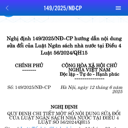
149/2025/NĐ-CP
Nghị định 149/2025/NĐ-CP hướng dẫn nội dung
sửa đổi của Luật Ngân sách nhà nước tại Điều 4
Luật 56/2024/QH15
CHÍNH PHỦ
CỘNG HÒA XÃ HỘI CHỦ
-------
NGHĨA VIỆT NAM
Độc lập - Tự do - Hạnh phúc
---------------
Số: 149/2025/NĐ-CP
Hà Nội, ngày 12 tháng 6 năm
2025
NGHỊ ĐỊNH
QUY ĐỊNH CHI TIẾT MỘT SỐ NỘI DUNG SỬA ĐỔI
CỦA LUẬT NGÂN SÁCH NHÀ NƯỚC TẠI ĐIỀU 4
LUẬT SỐ 56/2024/QH15