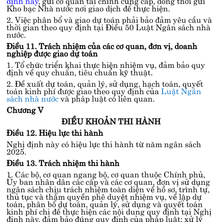
định này
, gửi cơ quan tài chính cùng cấp, đồng thời gửi
Kho bạc Nhà nước nơi giao dịch để thực hiện.
2. Việc phân bổ và giao dự toán phải bảo đảm yêu cầu và
thời gian theo quy định tại
Điều 50 Luật Ngân sách nhà
nước
.
Điều 11. Trách nhiệm của các cơ quan, đơn vị, doanh
nghiệp được giao dự toán
1. Tổ chức triển khai thực hiện nhiệm vụ, đảm bảo quy
định về quy chuẩn, tiêu chuẩn kỹ thuật.
2. Đề xuất dự toán, quản lý, sử dụng, hạch toán, quyết
toán kinh phí được giao theo quy định của
Luật Ngân
sách nhà nước
và pháp luật có liên quan.
Chương V
ĐIỀU KHOẢN THI HÀNH
Điều 12. Hiệu lực thi hành
Nghị định này có hiệu lực thi hành từ năm ngân sách
2025.
Điều 13. Trách nhiệm thi hành
1. Các bộ, cơ quan ngang bộ, cơ quan thuộc Chính phủ,
Ủy ban nhân dân các cấp và các cơ quan, đơn vị sử dụng
ngân sách chịu trách nhiệm toàn diện về hồ sơ, trình tự,
thủ tục và thẩm quyền phê duyệt nhiệm vụ, về lập dự
toán, phân bổ dự toán, quản lý, sử dụng và quyết toán
kinh phí chi để thực hiện các nội dung quy định tại Nghị
định này, đảm bảo đúng quy định của pháp luật; xử lý