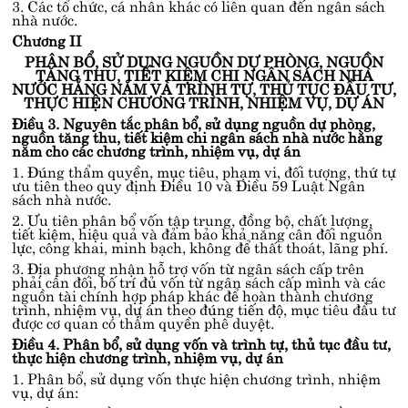
3. Các tổ chức, cá nhân khác có liên quan đến ngân sách
nhà nước.
Chương II
PHÂN BỔ, SỬ DỤNG NGUỒN DỰ PHÒNG, NGUỒN
TĂNG THU, TIẾT KIỆM CHI NGÂN SÁCH NHÀ
NƯỚC HẰNG NĂM VÀ TRÌNH TỰ, THỦ TỤC ĐẦU TƯ,
THỰC HIỆN CHƯƠNG TRÌNH, NHIỆM VỤ, DỰ ÁN
Điều 3. Nguyên tắc phân bổ, sử dụng nguồn dự phòng,
nguồn tăng thu, tiết kiệm chi ngân sách nhà nước hằng
năm cho các chương trình, nhiệm vụ, dự án
1. Đúng thẩm quyền, mục tiêu, phạm vi, đối tượng, thứ tự
ưu tiên theo quy định
Điều 10 và Điều 59 Luật Ngân
sách nhà nước
.
2. Ưu tiên phân bổ vốn tập trung, đồng bộ, chất lượng,
tiết kiệm, hiệu quả và đảm bảo khả năng cân đối nguồn
lực, công khai, minh bạch, không để thất thoát, lãng phí.
3. Địa phương nhận hỗ trợ vốn từ ngân sách cấp trên
phải cân đối, bố trí đủ vốn từ ngân sách cấp mình và các
nguồn tài chính hợp pháp khác để hoàn thành chương
trình, nhiệm vụ, dự án theo đúng tiến độ, mục tiêu đầu tư
được cơ quan có thẩm quyền phê duyệt.
Điều 4. Phân bổ, sử dụng vốn và trình tự, thủ tục đầu tư,
thực hiện chương trình, nhiệm vụ, dự án
1. Phân bổ, sử dụng vốn thực hiện chương trình, nhiệm
vụ, dự án: