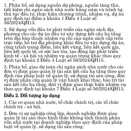
1. Phân bổ, sử dụng nguồn dự phòng, nguồn tăng thu,
tiết kiệm chi ngân sách nhà nước hằng năm và trình tự,
thủ tục đầu tư, thực hiện chương trình, nhiệm vụ, dự án
quy định tại
điểm a khoản 1 Điều 4 Luật số
56/2024/QH15
.
2. Sử dụng vốn đầu tư phát triển của ngân sách địa
phương cho các dự án đầu tư xây dựng kết cấu hạ tầng
trên địa bàn thuộc nhiệm vụ chi của ngân sách cấp trên
trực tiếp; hỗ trợ địa phương khác đầu tư xây dựng dự án,
công trình trọng điểm, liên kết vùng, liên kết quốc gia,
liên kết quốc tế, có sức lan tỏa, tạo động lực phát triển
kinh tế - xã hội và nhiệm vụ quan trọng khác theo quy
định tại
khoản 2 Điều 4 Luật số 56/2024/QH15
.
3. Phân bổ, giao dự toán chi ngân sách nhà nước cho các
đơn vị được giao quản lý tài sản kết cấu hạ tầng theo quy
định của pháp luật về quản lý, sử dụng tài sản công, đơn
vị được phân cấp quản lý vận hành khai thác, bảo trì tài
sản kết cấu hạ tầng, đơn vị được giao thực hiện nhiệm vụ
theo quy định tại
khoản 7 Điều 4 Luật số 56/2024/QH15
.
Điều 2. Đối tượng áp dụng
1. Các cơ quan nhà nước, tổ chức chính trị, các tổ chức
chính trị - xã hội.
2. Đơn vị sự nghiệp công lập, doanh nghiệp được giao
quản lý tài sản theo hình thức không tính thành phần
vốn nhà nước tại doanh nghiệp theo quy định của pháp
luật về quản lý, sử dụng tài sản công.