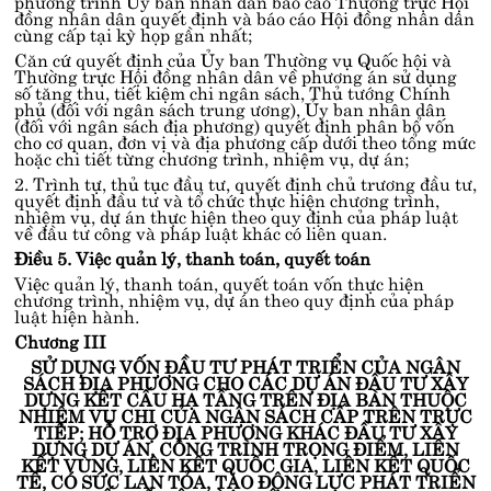
phương trình Ủy ban nhân dân báo cáo Thường trực Hội
đồng nhân dân quyết định và báo cáo Hội đồng nhân dân
cùng cấp tại kỳ họp gần nhất;
Căn cứ quyết định của Ủy ban Thường vụ Quốc hội và
Thường trực Hội đồng nhân dân về phương án sử dụng
số tăng thu, tiết kiệm chi ngân sách, Thủ tướng Chính
phủ (đối với ngân sách trung ương), Ủy ban nhân dân
(đối với ngân sách địa phương) quyết định phân bổ vốn
cho cơ quan, đơn vị và địa phương cấp dưới theo tổng mức
hoặc chi tiết từng chương trình, nhiệm vụ, dự án;
2. Trình tự, thủ tục đầu tư, quyết định chủ trương đầu tư,
quyết định đầu tư và tổ chức thực hiện chương trình,
nhiệm vụ, dự án thực hiện theo quy định của pháp luật
về đầu tư công và pháp luật khác có liên quan.
Điều 5. Việc quản lý, thanh toán, quyết toán
Việc quản lý, thanh toán, quyết toán vốn thực hiện
chương trình, nhiệm vụ, dự án theo quy định của pháp
luật hiện hành.
Chương III
SỬ DỤNG VỐN ĐẦU TƯ PHÁT TRIỂN CỦA NGÂN
SÁCH ĐỊA PHƯƠNG CHO CÁC DỰ ÁN ĐẦU TƯ XÂY
DỰNG KẾT CẤU HẠ TẦNG TRÊN ĐỊA BÀN THUỘC
NHIỆM VỤ CHI CỦA NGÂN SÁCH CẤP TRÊN TRỰC
TIẾP; HỖ TRỢ ĐỊA PHƯƠNG KHÁC ĐẦU TƯ XÂY
DỰNG DỰ ÁN, CÔNG TRÌNH TRỌNG ĐIỂM, LIÊN
KẾT VÙNG, LIÊN KẾT QUỐC GIA, LIÊN KẾT QUỐC
TẾ, CÓ SỨC LAN TỎA, TẠO ĐỘNG LỰC PHÁT TRIỂN