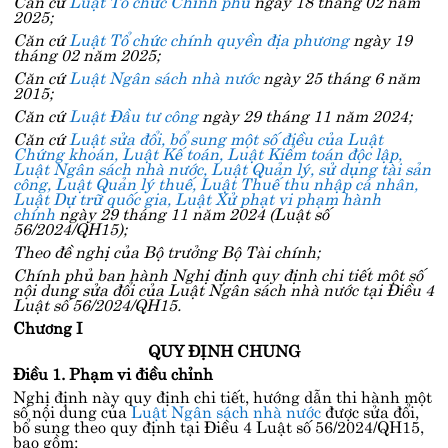
Căn cứ
Luật Tổ chức Chính phủ
ngày 18 tháng 02 năm
2025;
Căn cứ
Luật Tổ chức chính quyền địa phương
ngày 19
tháng 02 năm 2025;
Căn cứ
Luật Ngân sách nhà nước
ngày 25 tháng 6 năm
2015;
Căn cứ
Luật Đầu tư công
ngày 29 tháng 11 năm 2024;
Căn cứ
Luật sửa đổi, bổ sung một số điều của Luật
Chứng khoán, Luật Kế toán, Luật Kiểm toán độc lập,
Luật Ngân sách nhà nước, Luật Quản lý, sử dụng tài sản
công, Luật Quản lý thuế, Luật Thuế thu nhập cá nhân,
Luật Dự trữ quốc gia, Luật Xử phạt vi phạm hành
chính
ngày 29 tháng 11 năm 2024 (Luật số
56/2024/QH15);
Theo đề nghị của Bộ trưởng Bộ Tài chính;
Chính phủ ban hành Nghị định quy định chi tiết một số
nội dung sửa đổi của Luật Ngân sách nhà nước tại
Điều 4
Luật số 56/2024/QH15
.
Chương I
QUY ĐỊNH CHUNG
Điều 1. Phạm vi điều chỉnh
Nghị định này quy định chi tiết, hướng dẫn thi hành một
số nội dung của
Luật Ngân sách nhà nước
được sửa đổi,
bổ sung theo quy định tại
Điều 4 Luật số 56/2024/QH15
,
bao gồm: