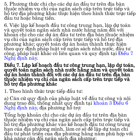
5. Phương thức chi cho các dự án đầu tư trên địa bàn
thuộc nhiệm vụ chi của ngân sách cấp trên trực tiếp và
Điện thoại:
1900.5555.26
hoặc
(024) 3773.9829
hỗ trợ địa phương khác thực hiện theo hình thức trực tiếp
đầu tư hoặc bằng tiền.
6. Việc lập kế hoạch đầu tư công trung hạn, lập dự toán
và quyết toán ngân sách nhà nước hằng năm đối với
khoản chi cho các dự án đầu tư trên địa bàn thuộc nhiệm
vụ chi của ngân sách cấp trên trực tiếp và hỗ trợ địa
phương khác; quyết toán dự án hoàn thành thực hiện
theo quy định pháp luật về ngân sách nhà nước, đầu tư
công, pháp luật khác có liên quan và quy định tại
Điều 7
Nghị định này
.
Điều 7. Lập kế hoạch đầu tư công trung hạn, lập dự toán,
quyết toán ngân sách nhà nước hằng năm và quyết toán
dự án hoàn thành đối với các dự án đầu tư trên địa bàn
thuộc nhiệm vụ chi của ngân sách cấp trên trực tiếp và
hỗ trợ địa phương khác
1. Theo hình thức trực tiếp đầu tư:
a) Căn cứ quy định của pháp luật về đầu tư công và nội
dung trao đổi, thống nhất quy định tại
khoản 3 Điều 6
Nghị định này
, địa phương hỗ trợ:
Tổng hợp khoản chi cho các dự án đầu tư trên địa bàn
thuộc nhiệm vụ chi của ngân sách cấp trên trực tiếp và
hỗ trợ địa phương khác vào kế hoạch đầu tư công trung
hạn của địa phương mình, làm cơ sở để lập dự toán chi
đầu tư phát triển của địa phương hằng năm phù hợp với
khả năng cân đối ngân sách địa phương;