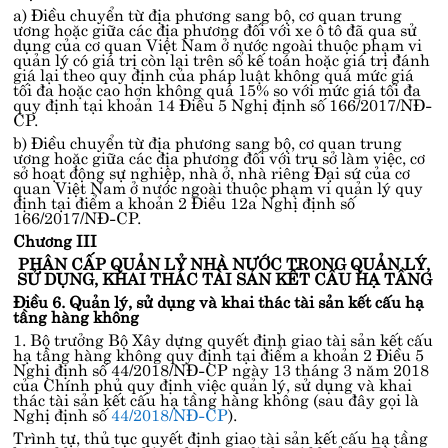
a) Điều chuyển từ địa phương sang bộ, cơ quan trung
ương hoặc giữa các địa phương đối với xe ô tô đã qua sử
dụng của cơ quan Việt Nam ở nước ngoài thuộc phạm vi
quản lý có giá trị còn lại trên sổ kế toán hoặc giá trị đánh
giá lại theo quy định của pháp luật không quá mức giá
tối đa hoặc cao hơn không quá 15% so với mức giá tối đa
quy định tại
khoản 14 Điều 5 Nghị định số 166/2017/NĐ-
CP
.
b) Điều chuyển từ địa phương sang bộ, cơ quan trung
ương hoặc giữa các địa phương đối với trụ sở làm việc, cơ
sở hoạt động sự nghiệp, nhà ở, nhà riêng Đại sứ của cơ
quan Việt Nam ở nước ngoài thuộc phạm vi quản lý quy
định tại
điểm a khoản 2 Điều 12a Nghị định số
166/2017/NĐ-CP
.
Chương III
PHÂN CẤP QUẢN LỶ NHÀ NƯỚC TRONG QUẢN LÝ,
SỬ DỤNG, KHAI THÁC TÀI SẢN KẾT CẤU HẠ TẦNG
Điều 6. Quản lý, sử dụng và khai thác tài sản kết cấu hạ
tầng hàng không
1. Bộ trưởng Bộ Xây dựng quyết định giao tài sản kết cấu
hạ tầng hàng không quy định tại
điểm a khoản 2 Điều 5
Nghị định số 44/2018/NĐ-CP
ngày 13 tháng 3 năm 2018
của Chính phủ quy định việc quản lý, sử dụng và khai
thác tài sản kết cấu hạ tầng hàng không (sau đây gọi là
Nghị định số
44/2018/NĐ-CP
).
Trình tự, thủ tục quyết định giao tài sản kết cấu hạ tầng