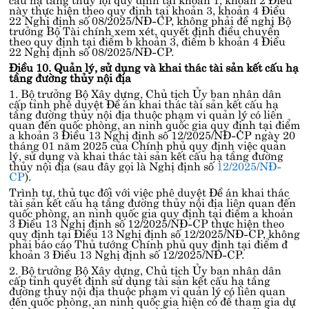
này thực hiện theo quy định tại
khoản 3, khoản 4 Điều
22 Nghị định số 08/2025/NĐ-CP
, không phải đề nghị Bộ
trưởng Bộ Tài chính xem xét, quyết định điều chuyển
theo quy định tại
điểm b khoản 3, điểm b khoản 4 Điều
22 Nghị định số 08/2025/NĐ-CP
.
Điều 10. Quản lý, sử dụng và khai thác tài sản kết cấu hạ
tầng đường thủy nội địa
1. Bộ trưởng Bộ Xây dựng, Chủ tịch Ủy ban nhân dân
cấp tỉnh phê duyệt Đề án khai thác tài sản kết cấu hạ
tầng đường thủy nội địa thuộc phạm vi quản lý có liên
quan đến quốc phòng, an ninh quốc gia quy định tại
điểm
a khoản 3 Điều 13 Nghị định số 12/2025/NĐ-CP
ngày 20
tháng 01 năm 2025 của Chính phủ quy định việc quản
lý, sử dụng và khai thác tài sản kết cấu hạ tầng đường
thủy nội địa (sau đây gọi là Nghị định số
12/2025/NĐ-
CP
).
Trình tự, thủ tục đối với việc phê duyệt Đề án khai thác
tài sản kết cấu hạ tầng đường thủy nội địa liên quan đến
quốc phòng, an ninh quốc gia quy định tại
điểm a khoản
3 Điều 13 Nghị định số 12/2025/NĐ-CP
thực hiện theo
quy định tại
Điều 13 Nghị định số 12/2025/NĐ-CP
, không
phải báo cáo Thủ tướng Chính phủ quy định tại
điểm đ
khoản 3 Điều 13 Nghị định số 12/2025/NĐ-CP
.
2. Bộ trưởng Bộ Xây dựng, Chủ tịch Ủy ban nhân dân
cấp tỉnh quyết định sử dụng tài sản kết cấu hạ tầng
Địa chỉ liên hệ
đường thủy nội địa thuộc phạm vi quản lý có liên quan
đến quốc phòng, an ninh quốc gia hiện có để tham gia dự
Tầng 2, Tòa B, Số 101 Láng Hạ, Đống Đa, Hà Nội