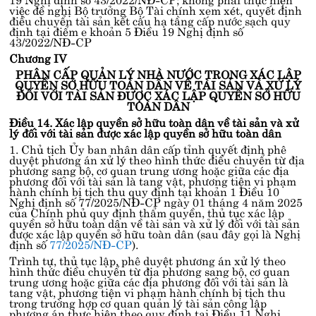
việc đề nghị Bộ trưởng Bộ Tài chính xem xét, quyết định
điều chuyển tài sản kết cấu hạ tầng cấp nước sạch quy
định tại
điểm e khoản 5 Điều 19 Nghị định số
43/2022/NĐ-CP
Chương IV
PHÂN CẤP QUẢN LÝ NHÀ NƯỚC TRONG XÁC LẬP
QUYỀN SỞ HỮU TOÀN DÂN VỀ TÀI SẢN VÀ XỬ LÝ
ĐỐI VỚI TÀI SẢN ĐƯỢC XÁC LẬP QUYỀN SỞ HỮU
TOÀN DÂN
Điều 14. Xác lập quyền sở hữu toàn dân về tài sản và xử
lý đối với tài sản được xác lập quyền sở hữu toàn dân
1. Chủ tịch Ủy ban nhân dân cấp tỉnh quyết định phê
duyệt phương án xử lý theo hình thức điều chuyển từ địa
phương sang bộ, cơ quan trung ương hoặc giữa các địa
phương đối với tài sản là tang vật, phương tiện vi phạm
hành chính bị tịch thu quy định tại
khoản 1 Điều 10
Nghị định số 77/2025/NĐ-CP
ngày 01 tháng 4 năm 2025
của Chính phủ quy định thẩm quyền, thủ tục xác lập
quyền sở hữu toàn dân về tài sản và xử lý đối với tài sản
được xác lập quyền sở hữu toàn dân (sau đây gọi là Nghị
định số
77/2025/NĐ-CP
).
Trình tự, thủ tục lập, phê duyệt phương án xử lý theo
hình thức điều chuyển từ địa phương sang bộ, cơ quan
trung ương hoặc giữa các địa phương đối với tài sản là
tang vật, phương tiện vi phạm hành chính bị tịch thu
trong trường hợp cơ quan quản lý tài sản công lập
phương án thực hiện theo quy định tại
Điều 11 Nghị