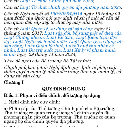
Căn cứ
Luật Tổ chức Chính phủ năm 2025
;
Căn cứ
Luật Tổ chức chính quyền địa phương năm 2025
;
Căn cứ Nghị quyết số
190/2025/QH15
ngày 19 tháng 02
năm 2025 của Quốc hội quy định về xử lý một số vấn đề
liên quan đến sắp xếp tổ chức bộ máy nhà nước;
Căn cứ
Luật Quản lý, sử dụng tài sản công
ngày 21
tháng 6 năm 2017;
Luật sửa đổi, bổ sung một số điều của
Luật Chứng khoán, Luật Kế toán, Luật Kiểm toán độc
lập, Luật Ngân sách nhà nước, Luật Quản lý, sử dụng tài
sản công, Luật Quản lý thuế, Luật Thuế thu nhập cá
nhân, Luật Dự trữ quốc gia, Luật Xử lý vi phạm hành
chính
ngày 29 tháng 11 năm 2024;
Theo đề nghị của Bộ trưởng Bộ Tài chính;
Chính phủ ban hành Nghị định quy định về phân cấp
thẩm quyền quản lý nhà nước trong lĩnh vực quản lý, sử
dụng tài sản công.
Chương I
QUY ĐỊNH CHUNG
Điều 1. Phạm vi điều chỉnh, đối tượng áp dụng
1. Nghị định này quy định:
a) Phân cấp của Thủ tướng Chính phủ cho Bộ trưởng,
Thủ trưởng cơ quan trung ương và chính quyền địa
phương; phân cấp của Bộ trưởng, Thủ trưởng cơ quan
ngang bộ cho chính quyền địa phương.