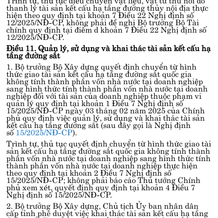
thanh lý tài sản kết cấu hạ tầng đường thủy nội địa thực
hiện theo quy định tại
khoản 7 Điều 22 Nghị định số
12/2025/NĐ-CP
, không phải đề nghị Bộ trưởng Bộ Tài
chính quy định tại
điểm d khoản 7 Điều 22 Nghị định số
12/2025/NĐ-CP
.
Điều 11. Quản lý, sử dụng và khai thác tài sản kết cấu hạ
tầng đường sắt
1. Bộ trưởng Bộ Xây dựng quyết định chuyển từ hình
thức giao tài sản kết cấu hạ tầng đường sắt quốc gia
không tính thành phần vốn nhà nước tại doanh nghiệp
sang hình thức tính thành phần vốn nhà nước tại doanh
nghiệp đối với tài sản của doanh nghiệp thuộc phạm vi
quản lý quy định tại
khoản 1 Điều 7 Nghị định số
15/2025/NĐ-CP
ngày 03 tháng 02 năm 2025 của Chính
phủ quy định việc quản lý, sử dụng và khai thác tài sản
kết cấu hạ tầng đường sắt (sau đây gọi là Nghị định
số
15/2025/NĐ-CP
).
Trình tự, thủ tục quyết định chuyển từ hình thức giao tài
sản kết cấu hạ tầng đường sắt quốc gia không tính thành
phần vốn nhà nước tại doanh nghiệp sang hình thức tính
thành phần vốn nhà nước tại doanh nghiệp thực hiện
theo quy định tại
khoản 2 Điều 7 Nghị định số
15/2025/NĐ-CP
; không phải báo cáo Thủ tướng Chính
phủ xem xét, quyết định quy định tại
khoản 4 Điều 7
Nghị định số 15/2025/NĐ-CP
.
2. Bộ trưởng Bộ Xây dựng, Chủ tịch Ủy ban nhân dân
cấp tỉnh phê duyệt việc khai thác tài sản kết cấu hạ tầng