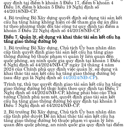
quy định tại
điểm b khoản 5 Điều 17, điểm b khoản 4
Điều 18, điểm b khoản 5 Điều 19 Nghị định số
44/2018/NĐ-CP
.
4. Bộ trưởng Bộ Xây dựng quyết định sử dụng tài sản kết
cấu hạ tầng hàng không hiện có để tham gia dự án đầu
tư theo phương thức đối tác công tư quy định tại
điểm a
khoản 3 Điều 22 Nghị định số 44/2018/NĐ-CP
.
Điều 7. Quản lý, sử dụng và khai thác tài sản kết cấu hạ
tầng giao thông đường bộ
1. Bộ trưởng Bộ Xây dựng, Chủ tịch Ủy ban nhân dân
cấp tỉnh quyết định giao tài sản kết cấu hạ tầng giao
thông đường bộ thuộc phạm vi quản lý liên quan đến
quốc phòng, an ninh quốc gia quy định tại
khoản 1 Điều
6 Nghị định số 44/2024/NĐ-CP
ngày 24 tháng 4 năm
2024 của Chính phủ quy định việc quản lý, sử dụng và
khai thác tài sản kết cấu hạ tầng giao thông đường bộ
(sau đây gọi là Nghị định số
44/2024/NĐ-CP
).
Trình tự, thủ tục quyết định giao tài sản kết cấu hạ tầng
giao thông đường bộ thực hiện theo quy định tại
Điều 7
Nghị định số 44/2024/NĐ-CP
, không phải báo cáo Thủ
tướng Chính phủ xem xét, quyết định giao tài sản kết
cấu hạ tầng giao thông đường bộ quy định tại
khoản 3
Điều 7 Nghị định số 44/2024/NĐ-CP
.
2. Bộ trưởng Bộ Xây dựng, Chủ tịch Ủy ban nhân dân
cấp tỉnh phê duyệt Đề án khai thác tài sản kết cấu hạ
tầng giao thông đường bộ thuộc phạm vi quản lý liên
quan đến quốc phòng, an ninh quốc gia quy định tại
điểm