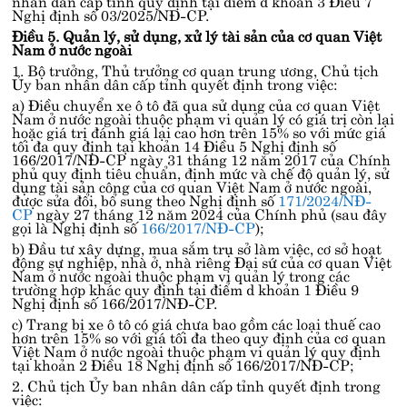
nhân dân cấp tỉnh quy định tại
điểm d khoản 3 Điều 7
Nghị định số 03/2025/NĐ-CP
.
Điều 5. Quản lý, sử dụng, xử lý tài sản của cơ quan Việt
Nam ở nước ngoài
1. Bộ trưởng, Thủ trưởng cơ quan trung ương, Chủ tịch
Ủy ban nhân dân cấp tỉnh quyết định trong việc:
a) Điều chuyển xe ô tô đã qua sử dụng của cơ quan Việt
Nam ở nước ngoài thuộc phạm vi quản lý có giá trị còn lại
hoặc giá trị đánh giá lại cao hơn trên 15% so với mức giá
tối đa quy định tại
khoản 14 Điều 5 Nghị định số
166/2017/NĐ-CP
ngày 31 tháng 12 năm 2017 của Chính
phủ quy định tiêu chuẩn, định mức và chế độ quản lý, sử
dụng tài sản công của cơ quan Việt Nam ở nước ngoài,
được sửa đổi, bổ sung theo Nghị định số
171/2024/NĐ-
CP
ngày 27 tháng 12 năm 2024 của Chính phủ (sau đây
gọi là Nghị định số
166/2017/NĐ-CP
);
b) Đầu tư xây dựng, mua sắm trụ sở làm việc, cơ sở hoạt
động sự nghiệp, nhà ở, nhà riêng Đại sứ của cơ quan Việt
Nam ở nước ngoài thuộc phạm vi quản lý trong các
trường hợp khác quy định tại
điểm d khoản 1 Điều 9
Nghị định số 166/2017/NĐ-CP
.
c) Trang bị xe ô tô có giá chưa bao gồm các loại thuế cao
hơn trên 15% so với giá tối đa theo quy định của cơ quan
Việt Nam ở nước ngoài thuộc phạm vi quản lý quy định
tại
khoản 2 Điều 18 Nghị định số 166/2017/NĐ-CP
;
2. Chủ tịch Ủy ban nhân dân cấp tỉnh quyết định trong
việc: