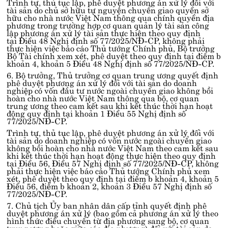
Trình tự, thủ tục lập, phê duyệt phương án xử lý đối với
tài sản do chủ sở hữu tự nguyện chuyển giao quyền sở
hữu cho nhà nước Việt Nam thông qua chính quyền địa
phương trong trường hợp cơ quan quản lý tài sản công
lập phương án xử lý tài sản thực hiện theo quy định
tại
Điều 48 Nghị định số 77/2025/NĐ-CP
, không phải
thực hiện việc báo cáo Thủ tướng Chính phủ, Bộ trưởng
Bộ Tài chính xem xét, phê duyệt theo quy định tại
điểm b
khoản 4, khoản 5 Điều 48 Nghị định số 77/2025/NĐ-CP
.
6. Bộ trưởng, Thủ trưởng cơ quan trung ương quyết định
phê duyệt phương án xử lý đối với tài sản do doanh
nghiệp có vốn đầu tư nước ngoài chuyển giao không bồi
hoàn cho nhà nước Việt Nam thông qua bộ, cơ quan
trung ương theo cam kết sau khi kết thúc thời hạn hoạt
động quy định tại
khoản 1 Điều 55 Nghị định số
77/2025/NĐ-CP
.
Trình tự, thủ tục lập, phê duyệt phương án xử lý đối với
tài sản do doanh nghiệp có vốn nước ngoài chuyển giao
không bồi hoàn cho nhà nước Việt Nam theo cam kết sau
khi kết thúc thời hạn hoạt động thực hiện theo quy định
tại
Điều 56, Điều 57 Nghị định số 77/2025/NĐ-CP
, không
phải thực hiện việc báo cáo Thủ tướng Chính phủ xem
xét, phê duyệt theo quy định tại
điểm b khoản 4, khoản 5
Điều 56, điểm b khoản 2, khoản 3 Điều 57 Nghị định số
77/2025/NĐ-CP
.
7. Chủ tịch Ủy ban nhân dân cấp tỉnh quyết định phê
duyệt phương án xử lý (bao gồm cả phương án xử lý theo
hình thức điều chuyển từ địa phương sang bộ, cơ quan
trung ương hoặc giữa các địa phương) đối với tài sản do