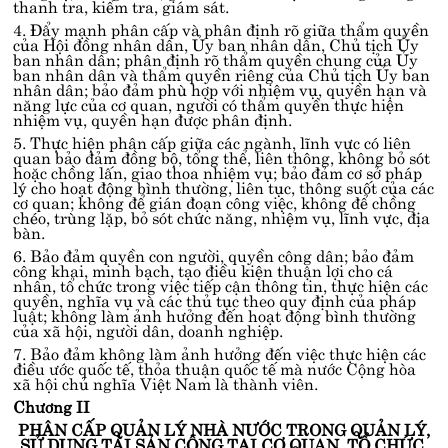
thanh tra, kiểm tra, giám sát.
4. Đẩy mạnh phân cấp và phân định rõ giữa thẩm quyền
của Hội đồng nhân dân, Ủy ban nhân dân, Chủ tịch Ủy
ban nhân dân; phân định rõ thẩm quyền chung của Ủy
ban nhân dân và thẩm quyền riêng của Chủ tịch Ủy ban
nhân dân; bảo đảm phù hợp với nhiệm vụ, quyền hạn và
năng lực của cơ quan, người có thẩm quyền thực hiện
nhiệm vụ, quyền hạn được phân định.
5. Thực hiện phân cấp giữa các ngành, lĩnh vực có liên
quan bảo đảm đồng bộ, tổng thể, liên thông, không bỏ sót
hoặc chồng lấn, giao thoa nhiệm vụ; bảo đảm cơ sở pháp
lý cho hoạt động bình thường, liên tục, thông suốt của các
cơ quan; không để gián đoạn công việc, không để chồng
chéo, trùng lặp, bỏ sót chức năng, nhiệm vụ, lĩnh vực, địa
bàn.
6. Bảo đảm quyền con người, quyền công dân; bảo đảm
công khai, minh bạch, tạo điều kiện thuận lợi cho cá
nhân, tổ chức trong việc tiếp cận thông tin, thực hiện các
quyền, nghĩa vụ và các thủ tục theo quy định của pháp
luật; không làm ảnh hưởng đến hoạt động bình thường
của xã hội, người dân, doanh nghiệp.
7. Bảo đảm không làm ảnh hưởng đến việc thực hiện các
điều ước quốc tế, thỏa thuận quốc tế mà nước Cộng hòa
xã hội chủ nghĩa Việt Nam là thành viên.
Chương II
PHÂN CẤP QUẢN LÝ NHÀ NƯỚC TRONG QUẢN LÝ,
SỬ DỤNG TÀI SẢN CÔNG TẠI CƠ QUAN, TỔ CHỨC,