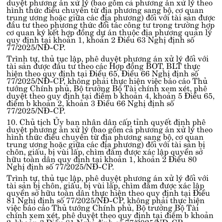
duyệt phương án xử lý (bao gồm cả phương án xử lý theo
hình thức điều chuyển từ địa phương sang bộ, cơ quan
trung ương hoặc giữa các địa phương) đối với tài sản được
đầu tư theo phương thức đối tác công tư trong trường hợp
cơ quan ký kết hợp đồng dự án thuộc địa phương quản lý
quy định tại
khoản 1, khoản 2 Điều 63 Nghị định số
77/2025/NĐ-CP
.
Trình tự, thủ tục lập, phê duyệt phương án xử lý đối với
tài sản được đầu tư theo các Hợp đồng BOT, BLT thực
hiện theo quy định tại
Điều 65, Điều 66 Nghị định số
77/2025/NĐ-CP
, không phải thực hiện việc báo cáo Thủ
tướng Chính phủ, Bộ trưởng Bộ Tài chính xem xét, phê
duyệt theo quy định tại
điểm b khoản 4, khoản 5 Điều 65,
điểm b khoản 2, khoản 3 Điều 66 Nghị định số
77/2025/NĐ-CP
.
10. Chủ tịch Ủy ban nhân dân cấp tỉnh quyết định phê
duyệt phương án xử lý (bao gồm cả phương án xử lý theo
hình thức điều chuyển từ địa phương sang bộ, cơ quan
trung ương hoặc giữa các địa phương) đối với tài sản bị
chôn, giấu, bị vùi lấp, chìm đắm được xác lập quyền sở
hữu toàn dân quy định tại
khoản 1, khoản 2 Điều 80
Nghị định số 77/2025/NĐ-CP
.
Trình tự, thủ tục lập, phê duyệt phương án xử lý đối với
tài sản bị chôn, giấu, bị vùi lấp, chìm đắm được xác lập
quyền sở hữu toàn dân thực hiện theo quy định tại
Điều
81 Nghị định số 77/2025/NĐ-CP
, không phải thực hiện
việc báo cáo Thủ tướng Chính phủ, Bộ trưởng Bộ Tài
chính xem xét, phê duyệt theo quy định tại
điểm b khoản
2, khoản 3 Điều 81 Nghị định số 77/2025/NĐ-CP
.