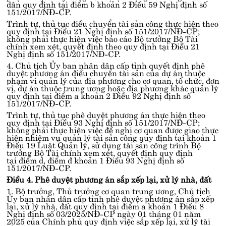
dân quy định tại
điểm b khoản 2 Điều 59 Nghị định số
151/2017/NĐ-CP
.
Trình tự, thủ tục điều chuyển tài sản công thực hiện theo
quy định tại
Điều 21 Nghị định số 151/2017/NĐ-CP
;
không phải thực hiện việc báo cáo Bộ trưởng Bộ Tài
chính xem xét, quyết định theo quy định tại
Điều 21
Nghị định số 151/2017/NĐ-CP
.
4. Chủ tịch Ủy ban nhân dân cấp tỉnh quyết định phê
duyệt phương án điều chuyển tài sản của dự án thuộc
phạm vi quản lý của địa phương cho cơ quan, tổ chức, đơn
vị, dự án thuộc trung ương hoặc địa phương khác quản lý
quy định tại
điểm a khoản 2 Điều 92 Nghị định số
151/2017/NĐ-CP
.
Trình tự, thủ tục phê duyệt phương án thực hiện theo
quy định tại
Điều 93 Nghị định số 151/2017/NĐ-CP
;
không phải thực hiện việc đề nghị cơ quan được giao thực
hiện nhiệm vụ quản lý tài sản công quy định tại
khoản 1
Điều 19 Luật Quản lý, sử dụng tài sản công
trình Bộ
trưởng Bộ Tài chính xem xét, quyết định quy định
tại
điểm d, điểm đ khoản 1 Điều 93 Nghị định số
151/2017/NĐ-CP
.
Điều 4. Phê duyệt phương án sắp xếp lại, xử lý nhà, đất
1. Bộ trưởng, Thủ trưởng cơ quan trung ương, Chủ tịch
Ủy ban nhân dân cấp tỉnh phê duyệt phương án sắp xếp
lại, xử lý nhà, đất quy định tại
điểm a khoản 1 Điều 8
Nghị định số 03/2025/NĐ-CP
ngày 01 tháng 01 năm
2025 của Chính phủ quy định việc sắp xếp lại, xử lý tài