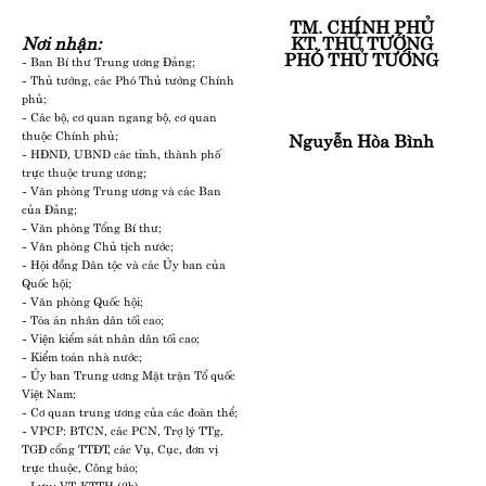
TM. CHÍNH PHỦ
Nơi nhận:
KT. THỦ TƯỚNG
PHÓ THỦ TƯỚNG
- Ban Bí thư Trung ương Đảng;
- Thủ tướng, các Phó Thủ tướng Chính
phủ;
- Các bộ, cơ quan ngang bộ, cơ quan
thuộc Chính phủ;
Nguyễn Hòa Bình
- HĐND, UBND các tỉnh, thành phố
trực thuộc trung ương;
- Văn phòng Trung ương và các Ban
của Đảng;
- Văn phòng Tổng Bí thư;
- Văn phòng Chủ tịch nước;
- Hội đồng Dân tộc và các Ủy ban của
Quốc hội;
- Văn phòng Quốc hội;
- Tòa án nhân dân tối cao;
- Viện kiểm sát nhân dân tối cao;
- Kiểm toán nhà nước;
- Ủy ban Trung ương Mặt trận Tổ quốc
Việt Nam;
- Cơ quan trung ương của các đoàn thể;
- VPCP: BTCN, các PCN, Trợ lý TTg,
TGĐ cổng TTĐT, các Vụ, Cục, đơn vị
trực thuộc, Công báo;
- Lưu: VT, KTTH (2b).