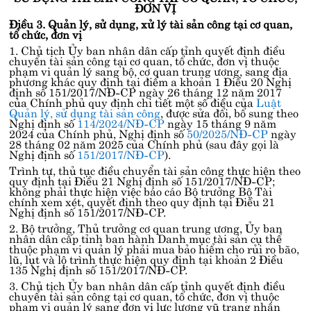
ĐƠN VỊ
Điều 3. Quản lý, sử dụng, xử lý tài sản công tại cơ quan,
tổ chức, đơn vị
1. Chủ tịch Ủy ban nhân dân cấp tỉnh quyết định điều
chuyển tài sản công tại cơ quan, tổ chức, đơn vị thuộc
phạm vi quản lý sang bộ, cơ quan trung ương, sang địa
phương khác quy định tại
điểm a khoản 1 Điều 20 Nghị
định số 151/2017/NĐ-CP
ngày 26 tháng 12 năm 2017
của Chính phủ quy định chi tiết một số điều của
Luật
Quản lý, sử dụng tài sản công
, được sửa đổi, bổ sung theo
Nghị định số
114/2024/NĐ-CP
ngày 15 tháng 9 năm
2024 của Chính phủ, Nghị định số
50/2025/NĐ-CP
ngày
28 tháng 02 năm 2025 của Chính phủ (sau đây gọi là
Nghị định số
151/2017/NĐ-CP
).
Trình tự, thủ tục điều chuyển tài sản công thực hiện theo
quy định tại
Điều 21 Nghị định số 151/2017/NĐ-CP
;
không phải thực hiện việc báo cáo Bộ trưởng Bộ Tài
chính xem xét, quyết định theo quy định tại
Điều 21
Nghị định số 151/2017/NĐ-CP
.
2. Bộ trưởng, Thủ trưởng cơ quan trung ương, Ủy ban
nhân dân cấp tỉnh ban hành Danh mục tài sản cụ thể
thuộc phạm vi quản lý phải mua bảo hiểm cho rủi ro bão,
lũ, lụt và lộ trình thực hiện quy định tại
khoản 2 Điều
135 Nghị định số 151/2017/NĐ-CP
.
3. Chủ tịch Ủy ban nhân dân cấp tỉnh quyết định điều
chuyển tài sản công tại cơ quan, tổ chức, đơn vị thuộc
phạm vi quản lý sang đơn vị lực lượng vũ trang nhân