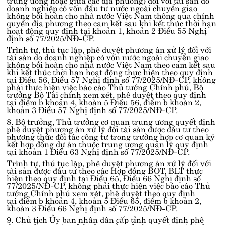
doanh nghiệp có vốn đầu tư nước ngoài chuyển giao
không bồi hoàn cho nhà nước Việt Nam thông qua chính
quyền địa phương theo cam kết sau khi kết thúc thời hạn
hoạt động quy định tại
khoản 1, khoản 2 Điều 55 Nghị
định số 77/2025/NĐ-CP
.
Trình tự, thủ tục lập, phê duyệt phương án xử lý đối với
tài sản do doanh nghiệp có vốn nước ngoài chuyển giao
không bồi hoàn cho nhà nước Việt Nam theo cam kết sau
khi kết thúc thời hạn hoạt động thực hiện theo quy định
tại
Điều 56, Điều 57 Nghị định số 77/2025/NĐ-CP
, không
phải thực hiện việc báo cáo Thủ tướng Chính phủ, Bộ
trưởng Bộ Tài chính xem xét, phê duyệt theo quy định
tại
điểm b khoản 4, khoản 5 Điều 56, điểm b khoản 2,
khoản 3 Điều 57 Nghị định số 77/2025/NĐ-CP
.
8. Bộ trưởng, Thủ trưởng cơ quan trung ương quyết định
phê duyệt phương án xử lý đối tài sản được đầu tư theo
phương thức đối tác công tư trong trường hợp cơ quan ký
kết hợp đồng dự án thuộc trung ương quản lý quy định
tại
khoản 1 Điều 63 Nghị định số 77/2025/NĐ-CP
.
Trình tự, thủ tục lập, phê duyệt phương án xử lý đối với
tài sản được đầu tư theo các Hợp đồng BOT, BLT thực
hiện theo quy định tại
Điều 65, Điều 66 Nghị định số
77/2025/NĐ-CP
, không phải thực hiện việc báo cáo Thủ
tướng Chính phủ xem xét, phê duyệt theo quy định
tại
điểm b khoản 4, khoản 5 Điều 65, điểm b khoản 2,
khoản 3 Điều 66 Nghị định số 77/2025/NĐ-CP
.
9. Chủ tịch Ủy ban nhân dân cấp tỉnh quyết định phê