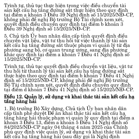
Trình tự, thủ tục thực hiện trong việc điều chuyển tài
sản kết cấu hạ tầng đường sắt thực hiện theo quy định
tại
điểm a khoản 3 Điều 39 Nghị định số 15/2025/NĐ-CP
,
không phải đề nghị Bộ trưởng Bộ Tài chính xem xét,
quyết định điều chuyển quy định tại
điểm b khoản 3
Điều 39 Nghị định số 15/2025/NĐ-CP
.
5. Chủ tịch Ủy ban nhân dân cấp tỉnh quyết định điều
chuyển vật liệu, vật tư thu hồi từ việc thanh lý tài sản
kết cấu hạ tầng đường sắt thuộc phạm vi quản lý từ địa
phương sang bộ, cơ quan trung ương, sang địa phương
khác quy định tại
điểm a khoản 7 Điều 41 Nghị định số
15/2025/NĐ-CP
.
Trình tự, thủ tục quyết định điều chuyển vật liệu, vật tư
thu hồi từ thanh lý tài sản kết cấu hạ tầng đường sắt
thực hiện theo quy định tại
điểm b khoản 7 Điều 41 Nghị
định số 15/2025/NĐ-CP
, không phải đề nghị Bộ trưởng
Bộ Tài chính xem xét, quyết định điều chuyển quy định
tại
điểm d khoản 7 Điều 41 Nghị định số 15/2025/NĐ-CP
.
Điều 12. Quản lý, sử dụng và khai thác tài sản kết cấu hạ
tầng hàng hải
1. Bộ trưởng Bộ Xây dựng, Chủ tịch Ủy ban nhân dân
cấp tỉnh phê duyệt Đề án khai thác tài sản kết cấu hạ
tầng hàng hải thuộc phạm vi quản lý quy định tại
điểm a
khoản 3 Điều 13, điểm a khoản 5 Điều 14 Nghị định số
84/2025/NĐ-CP
ngày 04 tháng 4 năm 2025 của Chính
phủ quy định việc quản lý, sử dụng và khai thác tài sản
kết cấu hạ tầng hàng hải (sau đây gọi là Nghị định