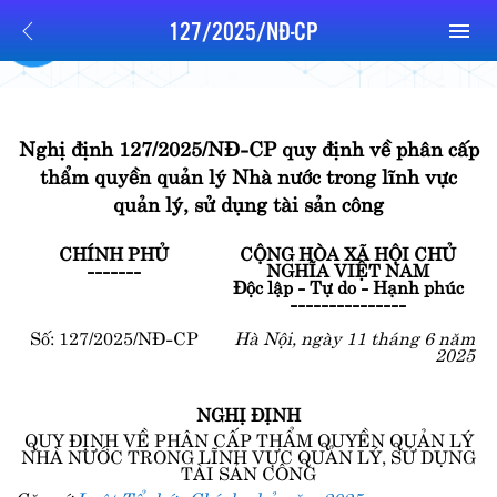
127/2025/NĐ-CP
Nghị định 127/2025/NĐ-CP quy định về phân cấp
thẩm quyền quản lý Nhà nước trong lĩnh vực
quản lý, sử dụng tài sản công
CHÍNH PHỦ
CỘNG HÒA XÃ HỘI CHỦ
-------
NGHĨA VIỆT NAM
Độc lập - Tự do - Hạnh phúc
---------------
Số: 127/2025/NĐ-CP
Hà Nội, ngày 11 tháng 6 năm
2025
NGHỊ ĐỊNH
QUY ĐỊNH VỀ PHÂN CẤP THẨM QUYỀN QUẢN LÝ
NHÀ NƯỚC TRONG LĨNH VỰC QUẢN LÝ, SỬ DỤNG
TÀI SẢN CÔNG