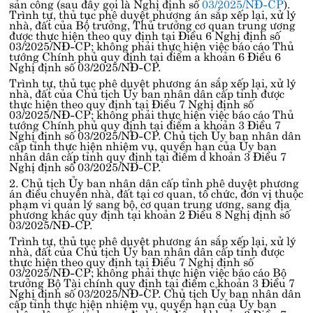
sản công (sau đây gọi là Nghị định số
03/2025/NĐ-CP
).
Trình tự, thủ tục phê duyệt phương án sắp xếp lại, xử lý
nhà, đất của Bộ trưởng, Thủ trưởng cơ quan trung ương
được thực hiện theo quy định tại
Điều 6 Nghị định số
03/2025/NĐ-CP
; không phải thực hiện việc báo cáo Thủ
tướng Chính phủ quy định tại
điểm a khoản 6 Điều 6
Nghị định số 03/2025/NĐ-CP
.
Trình tự, thủ tục phê duyệt phương án sắp xếp lại, xử lý
nhà, đất của Chủ tịch Ủy ban nhân dân cấp tỉnh được
thực hiện theo quy định tại
Điều 7 Nghị định số
03/2025/NĐ-CP
; không phải thực hiện việc báo cáo Thủ
tướng Chính phủ quy định tại
điểm a khoản 3 Điều 7
Nghị định số 03/2025/NĐ-CP
. Chủ tịch Ủy ban nhân dân
cấp tỉnh thực hiện nhiệm vụ, quyền hạn của Ủy ban
nhân dân cấp tỉnh quy định tại
điểm d khoản 3 Điều 7
Nghị định số 03/2025/NĐ-CP
.
2. Chủ tịch Ủy ban nhân dân cấp tỉnh phê duyệt phương
án điều chuyển nhà, đất tại cơ quan, tổ chức, đơn vị thuộc
phạm vi quản lý sang bộ, cơ quan trung ương, sang địa
phương khác quy định tại
khoản 2 Điều 8 Nghị định số
03/2025/NĐ-CP
.
Trình tự, thủ tục phê duyệt phương án sắp xếp lại, xử lý
nhà, đất của Chủ tịch Ủy ban nhân dân cấp tỉnh được
thực hiện theo quy định tại
Điều 7 Nghị định số
03/2025/NĐ-CP
; không phải thực hiện việc báo cáo Bộ
trưởng Bộ Tài chính quy định tại
điểm c khoản 3 Điều 7
Nghị định số 03/2025/NĐ-CP
. Chủ tịch Ủy ban nhân dân
cấp tỉnh thực hiện nhiệm vụ, quyền hạn của Ủy ban