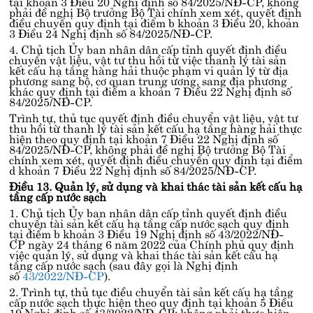
tại
khoản 3 Điều 20 Nghị định số 84/2025/NĐ-CP
, không
phải đề nghị Bộ trưởng Bộ Tài chính xem xét, quyết định
điều chuyển quy định tại
điểm b khoản 3 Điều 20, khoản
3 Điều 24 Nghị định số 84/2025/NĐ-CP
.
4. Chủ tịch Ủy ban nhân dân cấp tỉnh quyết định điều
chuyển vật liệu, vật tư thu hồi từ việc thanh lý tài sản
kết cấu hạ tầng hàng hải thuộc phạm vi quản lý từ địa
phương sang bộ, cơ quan trung ương, sang địa phương
khác quy định tại
điểm a khoản 7 Điều 22 Nghị định số
84/2025/NĐ-CP
.
Trình tự, thủ tục quyết định điều chuyển vật liệu, vật tư
thu hồi từ thanh lý tài sản kết cấu hạ tầng hàng hải thực
hiện theo quy định tại
khoản 7 Điều 22 Nghị định số
84/2025/NĐ-CP
, không phải đề nghị Bộ trưởng Bộ Tài
chính xem xét, quyết định điều chuyển quy định tại
điểm
d khoản 7 Điều 22 Nghị định số 84/2025/NĐ-CP
.
Điều 13. Quản lý, sử dụng và khai thác tài sản kết cấu hạ
tầng cấp nước sạch
1. Chủ tịch Ủy ban nhân dân cấp tỉnh quyết định điều
chuyển tài sản kết cấu hạ tầng cấp nước sạch quy định
tại
điểm b khoản 3 Điều 19 Nghị định số 43/2022/NĐ-
CP
ngày 24 tháng 6 năm 2022 của Chính phủ quy định
việc quản lý, sử dụng và khai thác tài sản kết cấu hạ
tầng cấp nước sạch (sau đây gọi là Nghị định
số
43/2022/NĐ-CP
).
2. Trình tự, thủ tục điều chuyển tài sản kết cấu hạ tầng
cấp nước sạch thực hiện theo quy định tại
khoản 5 Điều
19 Nghị định số 43/2022/NĐ-CP
; không phải thực hiện