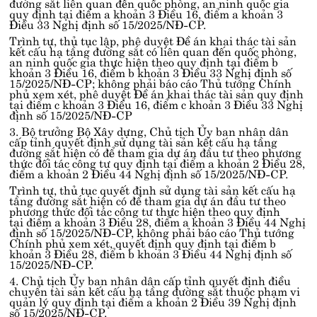
đường sắt liên quan đến quốc phòng, an ninh quốc gia
quy định tại
điểm a khoản 3 Điều 16, điểm a khoản 3
Điều 33 Nghị định số 15/2025/NĐ-CP
.
Trình tự, thủ tục lập, phê duyệt Đề án khai thác tài sản
kết cấu hạ tầng đường sắt có liên quan đến quốc phòng,
an ninh quốc gia thực hiện theo quy định tại
điểm b
khoản 3 Điều 16, điểm b khoản 3 Điều 33 Nghị định số
15/2025/NĐ-CP
; không phải báo cáo Thủ tướng Chính
phủ xem xét, phê duyệt Đề án khai thác tài sản quy định
tại
điểm c khoản 3 Điều 16, điểm c khoản 3 Điều 33 Nghị
định số 15/2025/NĐ-CP
3. Bộ trưởng Bộ Xây dựng, Chủ tịch Ủy ban nhân dân
cấp tỉnh quyết định sử dụng tài sản kết cấu hạ tầng
đường sắt hiện có để tham gia dự án đầu tư theo phương
thức đối tác công tư quy định tại
điểm a khoản 2 Điều 28,
điểm a khoản 2 Điều 44 Nghị định số 15/2025/NĐ-CP
.
Trình tự, thủ tục quyết định sử dụng tài sản kết cấu hạ
tầng đường sắt hiện có để tham gia dự án đầu tư theo
phương thức đối tác công tư thực hiện theo quy định
tại
điểm a khoản 3 Điều 28, điểm a khoản 3 Điều 44 Nghị
định số 15/2025/NĐ-CP
, không phải báo cáo Thủ tướng
Chính phủ xem xét, quyết định quy định tại
điểm b
khoản 3 Điều 28, điểm b khoản 3 Điều 44 Nghị định số
15/2025/NĐ-CP
.
4. Chủ tịch Ủy ban nhân dân cấp tỉnh quyết định điều
chuyển tài sản kết cấu hạ tầng đường sắt thuộc phạm vi
quản lý quy định tại
điểm a khoản 2 Điều 39 Nghị định
số 15/2025/NĐ-CP
.