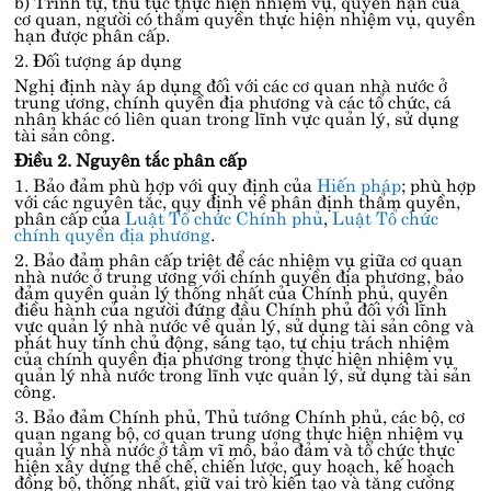
b) Trình tự, thủ tục thực hiện nhiệm vụ, quyền hạn của
cơ quan, người có thẩm quyền thực hiện nhiệm vụ, quyền
hạn được phân cấp.
2. Đối tượng áp dụng
Nghị định này áp dụng đối với các cơ quan nhà nước ở
trung ương, chính quyền địa phương và các tổ chức, cá
nhân khác có liên quan trong lĩnh vực quản lý, sử dụng
tài sản công.
Điều 2. Nguyên tắc phân cấp
1. Bảo đảm phù hợp với quy định của
Hiến pháp
; phù hợp
với các nguyên tắc, quy định về phân định thẩm quyền,
phân cấp của
Luật Tổ chức Chính phủ
,
Luật Tổ chức
chính quyền địa phương
.
2. Bảo đảm phân cấp triệt để các nhiệm vụ giữa cơ quan
nhà nước ở trung ương với chính quyền địa phương, bảo
đảm quyền quản lý thống nhất của Chính phủ, quyền
điều hành của người đứng đầu Chính phủ đối với lĩnh
vực quản lý nhà nước về quản lý, sử dụng tài sản công và
phát huy tính chủ động, sáng tạo, tự chịu trách nhiệm
của chính quyền địa phương trong thực hiện nhiệm vụ
quản lý nhà nước trong lĩnh vực quản lý, sử dụng tài sản
công.
3. Bảo đảm Chính phủ, Thủ tướng Chính phủ, các bộ, cơ
quan ngang bộ, cơ quan trung ương thực hiện nhiệm vụ
quản lý nhà nước ở tầm vĩ mô, bảo đảm và tổ chức thực
hiện xây dựng thể chế, chiến lược, quy hoạch, kế hoạch
đồng bộ, thống nhất, giữ vai trò kiến tạo và tăng cường