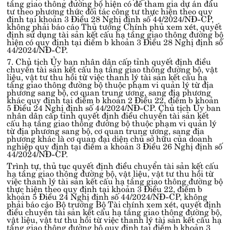
tầng giao thông đường bộ hiện có để tham gia dự án đầu
tư theo phương thức đối tác công tư thực hiện theo quy
định tại
khoản 3 Điều 28 Nghị định số 44/2024/NĐ-CP
,
không phải báo cáo Thủ tướng Chính phủ xem xét, quyết
định sử dụng tài sản kết cấu hạ tầng giao thông đường bộ
hiện có quy định tại
điểm b khoản 3 Điều 28 Nghị định số
44/2024/NĐ-CP
.
7. Chủ tịch Ủy ban nhân dân cấp tỉnh quyết định điều
chuyển tài sản kết cấu hạ tầng giao thông đường bộ, vật
liệu, vật tư thu hồi từ việc thanh lý tài sản kết cấu hạ
tầng giao thông đường bộ thuộc phạm vi quản lý từ địa
phương sang bộ, cơ quan trung ương, sang địa phương
khác quy định tại
điểm b khoản 2 Điều 22, điểm b khoản
5 Điều 24 Nghị định số 44/2024/NĐ-CP
. Chủ tịch Ủy ban
nhân dân cấp tỉnh quyết định điều chuyển tài sản kết
cấu hạ tầng giao thông đường bộ thuộc phạm vi quản lý
từ địa phương sang bộ, cơ quan trung ương, sang địa
phương khác là cơ quan đại diện chủ sở hữu của doanh
nghiệp quy định tại
điểm a khoản 3 Điều 26 Nghị định số
44/2024/NĐ-CP
.
Trình tự, thủ tục quyết định điều chuyển tài sản kết cấu
hạ tầng giao thông đường bộ, vật liệu, vật tư thu hồi từ
việc thanh lý tài sản kết cấu hạ tầng giao thông đường bộ
thực hiện theo quy định tại
khoản 3 Điều 22, điểm b
khoản 5 Điều 24 Nghị định số 44/2024/NĐ-CP
, không
phải báo cáo Bộ trưởng Bộ Tài chính xem xét, quyết định
điều chuyển tài sản kết cấu hạ tầng giao thông đường bộ,
vật liệu, vật tư thu hồi từ việc thanh lý tài sản kết cấu hạ
tầng giao thông đường bộ quy định tại
điểm b khoản 3