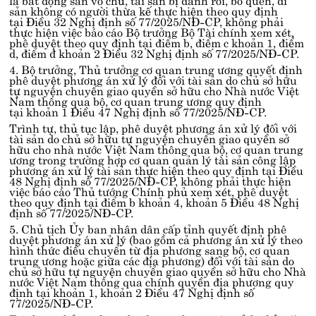
sản không có người thừa kế thực hiện theo quy định
tại
Điều 32 Nghị định số 77/2025/NĐ-CP
, không phải
thực hiện việc báo cáo Bộ trưởng Bộ Tài chính xem xét,
phê duyệt theo quy định tại
điểm b, điểm c khoản 1, điểm
d, điểm đ khoản 2 Điều 32 Nghị định số 77/2025/NĐ-CP
.
4. Bộ trưởng, Thủ trưởng cơ quan trung ương quyết định
phê duyệt phương án xử lý đối với tài sản do chủ sở hữu
tự nguyện chuyển giao quyền sở hữu cho Nhà nước Việt
Nam thông qua bộ, cơ quan trung ương quy định
tại
khoản 1 Điều 47 Nghị định số 77/2025/NĐ-CP
.
Trình tự, thủ tục lập, phê duyệt phương án xử lý đối với
tài sản do chủ sở hữu tự nguyện chuyển giao quyền sở
hữu cho nhà nước Việt Nam thông qua bộ, cơ quan trung
ương trong trường hợp cơ quan quản lý tài sản công lập
phương án xử lý tài sản thực hiện theo quy định tại
Điều
48 Nghị định số 77/2025/NĐ-CP
, không phải thực hiện
việc báo cáo Thủ tướng Chính phủ xem xét, phê duyệt
theo quy định tại
điểm b khoản 4, khoản 5 Điều 48 Nghị
định số 77/2025/NĐ-CP
.
5. Chủ tịch Ủy ban nhân dân cấp tỉnh quyết định phê
duyệt phương án xử lý (bao gồm cả phương án xử lý theo
hình thức điều chuyển từ địa phương sang bộ, cơ quan
trung ương hoặc giữa các địa phương) đối với tài sản do
chủ sở hữu tự nguyện chuyển giao quyền sở hữu cho Nhà
nước Việt Nam thông qua chính quyền địa phương quy
định tại
khoản 1, khoản 2 Điều 47 Nghị định số
77/2025/NĐ-CP
.