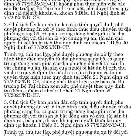
định số 77/2025/NĐ-CP
, không phải thực hiện việc báo
cáo Bộ trưởng Bộ Tài chính xem xét, phê duyệt theo quy
định tại
điểm b khoản 4, khoản 5 Điều 11 Nghị định số
77/2025/NĐ-CP
.
2. Chủ tịch Ủy ban nhân dân cấp tỉnh quyết định phê
duyệt phương án xử lý theo hình thức điều chuyển từ địa
phương sang bộ, cơ quan trung ương hoặc giữa các địa
phương đối với tài sản là vật chứng vụ án, tài sản của
người bị kết án bị tịch thu quy định tại
khoản 1 Điều 20
Nghị định số 77/2025/NĐ-CP
.
Trình tự, thủ tục lập, phê duyệt phương án xử lý theo
hình thức điều chuyển từ địa phương sang bộ, cơ quan
trung ương hoặc giữa các địa phương đối với tài sản là
vật chứng vụ án, tài sản của người bị kết án bị tịch thu
và đã có quyết định thi hành án của cơ quan có thẩm
quyền thực hiện theo quy định tại
Điều 21 Nghị định số
77/2025/NĐ-CP
, không phải thực hiện việc báo cáo Bộ
trưởng Bộ Tài chính xem xét, phê duyệt theo quy định
tại
điểm c, điểm d khoản 1 Điều 21 Nghị định số
77/2025/NĐ-CP
.
3. Chủ tịch Ủy ban nhân dân cấp tỉnh quyết định phê
duyệt phương án xử lý theo hình thức điều chuyển từ địa
phương sang bộ, cơ quan trung ương hoặc giữa các địa
phương đối với tài sản là bất động sản vô chủ, tài sản bị
đánh rơi, bỏ quên, di sản không có người thừa kế quy
định tại
khoản 1 Điều 31 Nghị định số 77/2025/NĐ-CP
.
Trình tự, thủ tục lập, phê duyệt phương án xử lý đối với
là bất động sản vô chủ, tài sản bị đánh rơi, bỏ quên, di