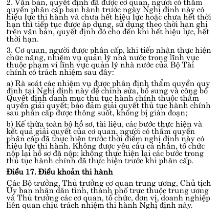
2. Văn bản, quyết định đã được cơ quan, người có thẩm
quyền phân cấp ban hành trước ngày Nghị định này có
hiệu lực thi hành và chưa hết hiệu lực hoặc chưa hết thời
hạn thì tiếp tục được áp dụng, sử dụng theo thời hạn ghi
trên văn bản, quyết định đó cho đến khi hết hiệu lực, hết
thời hạn.
3. Cơ quan, người được phân cấp, khi tiếp nhận thực hiện
chức năng, nhiệm vụ quản lý nhà nước trong lĩnh vực
thuộc phạm vi lĩnh vực quản lý nhà nước của Bộ Tài
chính có trách nhiệm sau đây:
a) Rà soát các nhiệm vụ được phân định thẩm quyền quy
định tại Nghị định này để chỉnh sửa, bổ sung và công bố
Quyết định danh mục thủ tục hành chính thuộc thẩm
quyền giải quyết; bảo đảm giải quyết thủ tục hành chính
sau phân cấp được thông suốt, không bị gián đoạn;
b) Kế thừa toàn bộ hồ sơ, tài liệu, các bước thực hiện và
kết quả giải quyết của cơ quan, người có thẩm quyền
phân cấp đã thực hiện trước thời điểm nghị định này có
hiệu lực thi hành. Không được yêu cầu cá nhân, tổ chức
nộp lại hồ sơ đã nộp; không thực hiện lại các bước trong
thủ tục hành chính đã thực hiện trước khi phân cấp.
Điều 17. Điều khoản thi hành
Các Bộ trưởng, Thủ trưởng cơ quan trung ương, Chủ tịch
Ủy ban nhân dân tỉnh, thành phố trực thuộc trung ương
và Thủ trưởng các cơ quan, tổ chức, đơn vị, doanh nghiệp
liên quan chịu trách nhiệm thi hành Nghị định này.