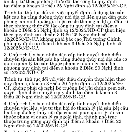
án đầu tư theo phương thức đối tác công tư quy định
tại
điểm a khoản 2 Điều 25 Nghị định số 12/2025/NĐ-CP
.
Điện thoại:
1900.5555.26
hoặc
(024) 3773.9829
Trình tự, thủ tục đối với việc quyết định sử dụng tài sản
kết cấu hạ tầng đường thủy nội địa có liên quan đến quốc
phòng, an ninh quốc gia hiện có để tham gia dự án đầu tư
theo phương thức đối tác công tư quy định tại
điểm a
khoản 2 Điều 25 Nghị định số 12/2025/NĐ-CP
thực hiện
theo quy định tại
khoản 3 Điều 25 Nghị định số
12/2025/NĐ-CP
, không phải báo cáo Thủ tướng Chính
phủ quy định tại
điểm b khoản 3 Điều 25 Nghị định số
12/2025/NĐ-CP
.
3. Chủ tịch Ủy ban nhân dân cấp tỉnh quyết định điều
chuyển tài sản kết cấu hạ tầng đường thủy nội địa của cơ
quan quản lý tài sản thuộc phạm vi quản lý của địa
phương quy định tại
điểm a khoản 2 Điều 20 Nghị định
số 12/2025/NĐ-CP
.
Trình tự, thủ tục đối với việc điều chuyển thực hiện theo
quy định tại
khoản 3 Điều 20 Nghị định số 12/2025/NĐ-
CP
, không phải đề nghị Bộ trưởng Bộ Tài chính xem xét,
quyết định điều chuyển quy định tại
điểm b khoản 3
Điều 20 Nghị định số 12/2025/NĐ-CP
.
4. Chủ tịch Ủy ban nhân dân cấp tỉnh quyết định điều
chuyển vật liệu, vật tư thu hồi do thanh lý tài sản kết cấu
hạ tầng đường thủy nội địa của cơ quan quản lý tài sản
thuộc phạm vi quản lý ra ngoài tỉnh, thành phố trực
thuộc trung ương quy định tại
điểm a khoản 7 Điều 22
Nghị định số 12/2025/NĐ-CP
.
Trình tự, thủ tục điều chuyển vật liệu, vật tư thu hồi do