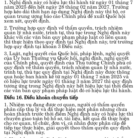
1. Nghị định này có hiệu lực thi hành từ ngày 01 tháng 7
năm 2025 đến hết ngày 28 tháng 02 năm 2027. Trường
hợp kéo dài thời hạn áp dụng Nghị định này thì bộ, cơ
quan trung ương báo cáo Chính phủ đề xuất Quốc hội
xem xét, quyết định.
2. Trường hợp quy định về thẩm quyền, trách nhiệm
quản lý nhà nước, trình tự, thủ tục trong Nghị định này
khác với các văn bản quy phạm pháp luật có liên quan
thì thực hiện theo quy định tại Nghị định này, trừ trường
hợp quy định tại khoản 3 Điều này.
3. Luật, nghị quyết của Quốc hội, pháp lệnh, nghị quyết
của Ủy ban Thường vụ Quốc hội, nghị định, nghị quyết
của Chính phủ, quyết định của Thủ tướng Chính phủ có
quy định về thẩm quyền, trách nhiệm quản lý nhà nước,
trình tự, thủ tục quy định tại Nghị định này được thông
qua hoặc ban hành kể từ ngày 01 tháng 7 năm 2025 và
có hiệu lực trước ngày 01 tháng 3 năm 2027 thì quy định
tương ứng trong Nghị định này hết hiệu lực tại thời điểm
các văn bản quy phạm pháp luật đó có hiệu lực thi hành.
Điều 16. Điều khoản chuyển tiếp
1. Nhiệm vụ đang được cơ quan, người có thẩm quyền
phân cấp thụ lý và đã thực hiện một phần nhưng chưa
hoàn thành trước thời điểm Nghị định này có hiệu lực thì
chuyển giao toàn bộ hồ sơ, tài liệu, kết quả đã thực hiện
cho cơ quan, tổ chức, đơn vị, cá nhân được phân cấp để
tiếp tục thực hiện, giải quyết theo thẩm quyền quy định
tại Nghị định này.