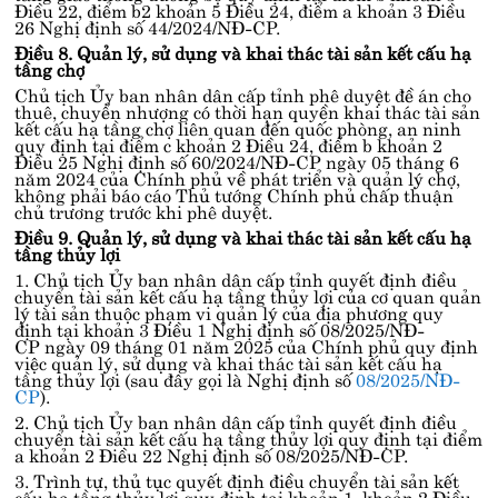
Điều 22, điểm b2 khoản 5 Điều 24, điểm a khoản 3 Điều
26 Nghị định số 44/2024/NĐ-CP
.
Điều 8. Quản lý, sử dụng và khai thác tài sản kết cấu hạ
tầng chợ
Chủ tịch Ủy ban nhân dân cấp tỉnh phê duyệt đề án cho
thuê, chuyển nhượng có thời hạn quyền khai thác tài sản
kết cấu hạ tầng chợ liên quan đến quốc phòng, an ninh
quy định tại
điểm c khoản 2 Điều 24, điểm b khoản 2
Điều 25 Nghị định số 60/2024/NĐ-CP
ngày 05 tháng 6
năm 2024 của Chính phủ về phát triển và quản lý chợ,
không phải báo cáo Thủ tướng Chính phủ chấp thuận
chủ trương trước khi phê duyệt.
Điều 9. Quản lý, sử dụng và khai thác tài sản kết cấu hạ
tầng thủy lợi
1. Chủ tịch Ủy ban nhân dân cấp tỉnh quyết định điều
chuyển tài sản kết cấu hạ tầng thủy lợi của cơ quan quản
lý tài sản thuộc phạm vi quản lý của địa phương quy
định tại
khoản 3 Điều 1 Nghị định số 08/2025/NĐ-
CP
ngày 09 tháng 01 năm 2025 của Chính phủ quy định
việc quản lý, sử dụng và khai thác tài sản kết cấu hạ
tầng thủy lợi (sau đây gọi là Nghị định số
08/2025/NĐ-
CP
).
2. Chủ tịch Ủy ban nhân dân cấp tỉnh quyết định điều
chuyển tài sản kết cấu hạ tầng thủy lợi quy định tại
điểm
a khoản 2 Điều 22 Nghị định số 08/2025/NĐ-CP
.
3. Trình tự, thủ tục quyết định điều chuyển tài sản kết
cấu hạ tầng thủy lợi quy định tại khoản 1, khoản 2 Điều