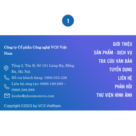
Điện thoại:
1900.5555.26
hoặc
(024) 3773.9829
1
GIỚI THIỆU
Công ty Cổ phần Công nghệ VCS Việt
SẢN PHẨM - DỊCH VỤ
Nam
TRA CỨU VĂN BẢN
Tầng 2, Tòa B, Số 101 Láng Hạ, Đống
TUYỂN DỤNG
Đa, Hà Nội
LIÊN HỆ
Hỗ trợ khách hàng: 1900.555.526
Liên hệ công tác: 0969.188.899 -
PHẢN HỒI
0969.388.989
THƯ VIỆN HÌNH ẢNH
lienhe@phanmemvcs.com
Copyright ©2023 by VCS VietNam.