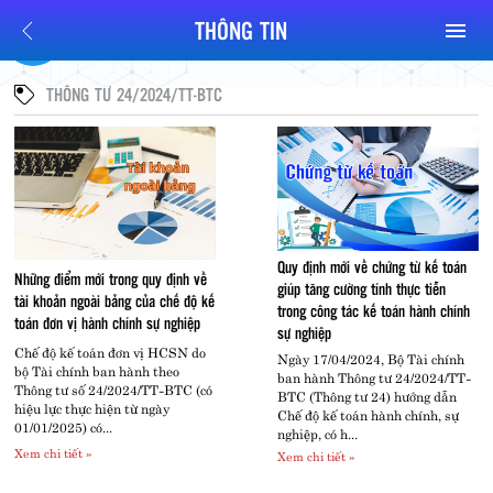
THÔNG TIN
THÔNG TƯ 24/2024/TT-BTC
Quy định mới về chứng từ kế toán
Những điểm mới trong quy định về
giúp tăng cường tính thực tiễn
tài khoản ngoài bảng của chế độ kế
trong công tác kế toán hành chính
toán đơn vị hành chính sự nghiệp
sự nghiệp
Chế độ kế toán đơn vị HCSN do
Ngày 17/04/2024, Bộ Tài chính
bộ Tài chính ban hành theo
ban hành Thông tư 24/2024/TT-
Thông tư số 24/2024/TT-BTC (có
BTC (Thông tư 24) hướng dẫn
hiệu lực thực hiện từ ngày
Chế độ kế toán hành chính, sự
01/01/2025) có...
nghiệp, có h...
Địa chỉ liên hệ
Xem chi tiết »
Xem chi tiết »
Tầng 2, Tòa B, Số 101 Láng Hạ, Đống Đa, Hà Nội