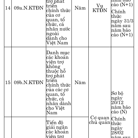
trợ phát
cáo (N+1)
triển
Vụ
14
09a.N.KTĐN
Năm
chính thức
KTĐN
Chính
của cơ
thức
quan, tổ
ngày 31/3
chức, cá
năm sau
nhân nước
năm báo
ngoài
cáo (N+1)
dành cho
Việt Nam
Danh mục
các khoản
viện trợ
không
thuộc hỗ
trợ phát
triển
15
09b.N.KTĐN
Năm
chính thức
của các cơ
Sơ bộ
quan, tổ
ngày
chức, cá
20/12
nhân dành
năm báo
cho Việt
cáo (N)
Nam
Cơ quan
Chính
chủ quản
Tiến độ
thức
giải ngân
ngày
các khoản
28/02
viện trợ
năm sau