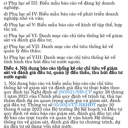
c) Phụ lục số III: Biểu mẫu báo cáo về đăng ký doanh
nghiệp;
d) Phụ lục số IV: Biểu mẫu báo cáo về phát triển doanh
nghiệp nhỏ và vừa;
đ) Phụ lục số V: Biểu mẫu báo cáo về kinh tế tập thể, hợp
tác xã;
e) Phụ lục số VI: Danh mục các chỉ tiêu thống kê về giám
sát và đánh giá đầu tư;
g) Phụ lục số VII: Danh mục các chỉ tiêu thống kê về
quản lý đấu thầu;
h) Phụ lục số VIII: Danh mục các chỉ tiêu thống kê về
tình hình thu hút đầu tư nước ngoài.
Điều 4. Nội dung báo cáo thống kê các chỉ tiêu về giám
sát và đánh giá đầu tư, quản lý đấu thầu, thu hút đầu tư
nước ngoài
1. Nội dung báo cáo và biểu mẫu báo cáo các chỉ tiêu
thống kê về giám sát và đánh giá đầu tư thực hiện theo
quy định tại Nghị định số
29/2021/NĐ-CP
ngày 26 tháng
3 năm 2021 của Chính phủ quy định về trình tự, thủ tục
thẩm định dự án quan trọng quốc gia và giám sát, đánh
giá đầu tư; Thông tư số
05/2023/TT-BKHĐT
ngày 30
tháng 6 năm 2023 của Bộ trưởng Bộ Kế hoạch và Đầu tư
quy định về mẫu báo cáo giám sát, đánh giá đầu tư; chế
độ báo cáo trực tuyến và quản lý vận hành Hệ thống
thông tin về giám sát, đánh giá đầu tư chương trình, dự
án đầu tư sử dụng vốn nhà nước.