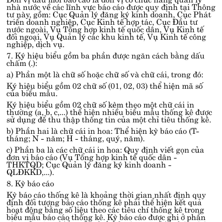
nhà nước về các lĩnh vực báo cáo được quy định tại Thông
tư này, gồm: Cục Quản lý đăng ký kinh doanh, Cục Phát
triển doanh nghiệp, Cục Kinh tế hợp tác, Cục Đầu tư
nước ngoài, Vụ Tổng hợp kinh tế quốc dân, Vụ Kinh tế
đối ngoại, Vụ Quản lý các khu kinh tế, Vụ Kinh tế công
nghiệp, dịch vụ.
7. Ký hiệu biểu gồm ba phần được ngăn cách bằng dấu
chấm (.):
a) Phần một là chữ số hoặc chữ số và chữ cái, trong đó:
Ký hiệu biểu gồm 02 chữ số (01, 02, 03) thể hiện mã số
của biểu mẫu.
Ký hiệu biểu gồm 02 chữ số kèm theo một chữ cái in
thường (a, b, c,...) thể hiện nhiều biểu mẫu thống kê được
sử dụng để thu thập thông tin của một chỉ tiêu thống kê.
b) Phần hai là chữ cái in hoa: Thể hiện kỳ báo cáo (T-
tháng; N - năm; H - tháng, quý, năm).
c) Phần ba là các chữ cái in hoa: Quy định viết gọn của
đơn vị báo cáo (Vụ Tổng hợp kinh tế quốc dân -
THKTQD; Cục Quản lý đăng ký kinh doanh -
QLĐKKD,...).
8. Kỳ báo cáo
Kỳ báo cáo thống kê là khoảng thời gian nhất định quy
định đối tượng báo cáo thống kê phải thể hiện kết quả
hoạt động bằng số liệu theo các tiêu chí thống kê trong
biểu mẫu báo cáo thống kê. Kỳ báo cáo được ghi ở phần