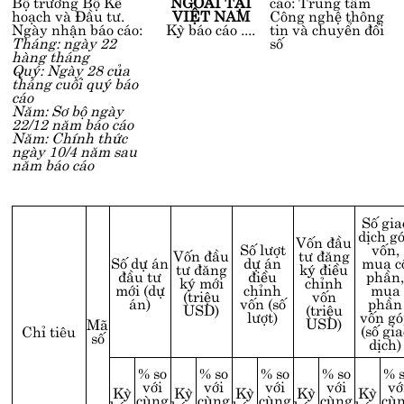
Bộ trưởng Bộ Kế
NGOÀI TẠI
cáo: Trung tâm
hoạch và Đầu tư.
VIỆT NAM
Công nghệ thông
Ngày nhận báo cáo:
Kỳ báo cáo ....
tin và chuyển đổi
Tháng: ngày 22
số
hàng tháng
Quý: Ngày 28 của
tháng cuối quý báo
cáo
Năm: Sơ bộ ngày
22/12 năm báo cáo
Năm: Chính thức
ngày 10/4 năm sau
năm báo cáo
Số gia
dịch g
Vốn đầu
Số lượt
vốn,
Vốn đầu
tư đăng
Số dự án
dự án
mua c
tư đăng
ký điều
đầu tư
điều
phần
ký mới
chỉnh
mới (dự
chỉnh
mua
(triệu
vốn
án)
vốn (số
phần
USD)
(triệu
lượt)
vốn gó
USD)
Mã
(số gia
Chỉ tiêu
số
dịch)
% so
% so
% so
% so
% 
với
với
với
với
vớ
Kỳ
Kỳ
Kỳ
Kỳ
Kỳ
cùng
cùng
cùng
cùng
cù