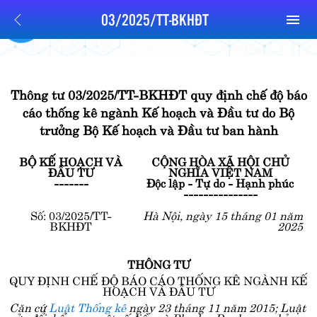
03/2025/TT-BKHĐT
Thông tư 03/2025/TT-BKHĐT quy định chế độ báo
cáo thống kê ngành Kế hoạch và Đầu tư do Bộ
trưởng Bộ Kế hoạch và Đầu tư ban hành
BỘ KẾ HOẠCH VÀ
CỘNG HÒA XÃ HỘI CHỦ
ĐẦU TƯ
NGHĨA VIỆT NAM
-------
Độc lập - Tự do - Hạnh phúc
---------------
Số: 03/2025/TT-
Hà Nội, ngày 15 tháng 01 năm
BKHĐT
2025
THÔNG TƯ
QUY ĐỊNH CHẾ ĐỘ BÁO CÁO THỐNG KÊ NGÀNH KẾ
HOẠCH VÀ ĐẦU TƯ
Căn cứ
Luật Thống kê
ngày 23 tháng 11 năm 2015; Luật