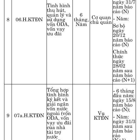
ngày 31/7
Tình hình
năm báo
thu hút,
cáo (N)
quản lý và
6
Cơ quan
- Năm:
8
06.H.KTĐN
sử dụng
tháng,
chủ quản
vốn ODA,
Năm
Sơ bộ
vốn vay
ngày
ưu đãi
20/12
năm báo
cáo (N)
Chính
thức
ngày
28/02
năm sau
năm báo
cáo (N+1)
Tổng hợp
- 6 tháng
tình hình
đầu năm:
ký kết và
ngày 15/8
giải ngân
năm báo
vốn nước
cáo (N);
ngoài (vốn
Vụ
9
07a.H.KTĐN
- Năm:
ODA, vốn
KTĐN
ngày 31/3
vay ưu đãi
năm sau
của nhà
năm báo
tài trợ
cáo
nước
(N+1).