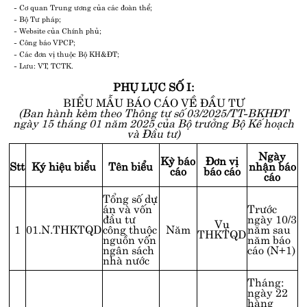
- Cơ quan Trung ương của các đoàn thể;
- Bộ Tư pháp;
- Website của Chính phủ;
- Công báo VPCP;
- Các đơn vị thuộc Bộ KH&ĐT;
- Lưu: VT, TCTK.
PHỤ LỤC SỐ I:
BIỂU MẪU BÁO CÁO VỀ ĐẦU TƯ
(Ban hành kèm theo Thông tư số 03/2025/TT-BKHĐT
ngày 15 tháng 01 năm 2025 của Bộ trưởng Bộ Kế hoạch
và Đầu tư)
Ngày
Kỳ báo
Đơn vị
Stt
Ký hiệu biểu
Tên biểu
nhận báo
cáo
báo cáo
cáo
Tổng số dự
án và vốn
Trước
đầu tư
ngày 10/3
Vụ
1
01.N.THKTQD
công thuộc
Năm
năm sau
THKTQD
nguồn vốn
năm báo
ngân sách
cáo (N+1)
nhà nước
Tháng:
ngày 22
hàng