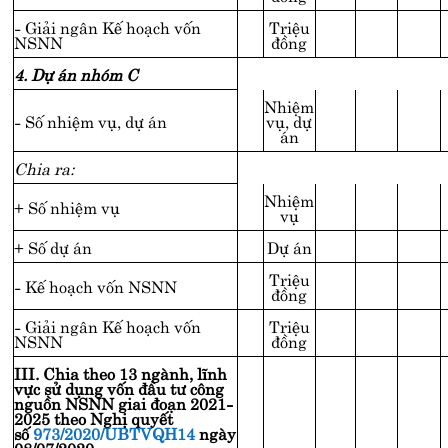
- Giải ngân Kế hoạch vốn
Triệu
NSNN
đồng
4. Dự án nhóm C
Nhiệm
- Số nhiệm vụ, dự án
vụ, dự
án
Chia ra:
Nhiệm
+ Số nhiệm vụ
vụ
+ Số dự án
Dự án
Triệu
- Kế hoạch vốn NSNN
đồng
- Giải ngân Kế hoạch vốn
Triệu
NSNN
đồng
III. Chia theo 13 ngành, lĩnh
vực sử dụng vốn đầu tư công
nguồn NSNN giai đoạn 2021-
2025 theo Nghị quyết
số
973/2020/UBTVQH14
ngày
08/07/2020