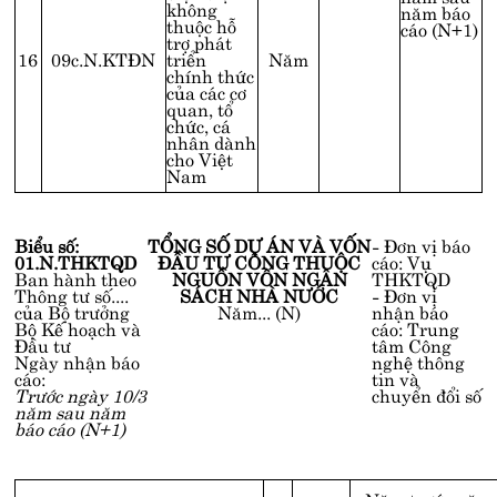
không
năm báo
thuộc hỗ
cáo (N+1)
trợ phát
16
09c.N.KTĐN
triển
Năm
chính thức
của các cơ
quan, tổ
chức, cá
nhân dành
cho Việt
Nam
Biểu số:
TỔNG SỐ DỰ ÁN VÀ VỐN
- Đơn vị báo
01.N.THKTQD
ĐẦU TƯ CÔNG THUỘC
cáo: Vụ
Ban hành theo
NGUỒN VỐN NGÂN
THKTQD
Thông tư số....
SÁCH NHÀ NƯỚC
- Đơn vị
của Bộ trưởng
Năm... (N)
nhận báo
Bộ Kế hoạch và
cáo: Trung
Đầu tư
tâm Công
Ngày nhận báo
nghệ thông
cáo:
tin và
Trước ngày 10/3
chuyển đổi số
năm sau năm
báo cáo (N+1)