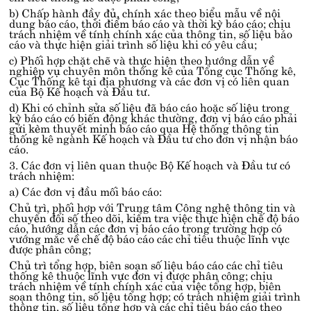
b) Chấp hành đầy đủ, chính xác theo biểu mẫu về nội
dung báo cáo, thời điểm báo cáo và thời kỳ báo cáo; chịu
trách nhiệm về tính chính xác của thông tin, số liệu báo
cáo và thực hiện giải trình số liệu khi có yêu cầu;
c) Phối hợp chặt chẽ và thực hiện theo hướng dẫn về
nghiệp vụ chuyên môn thống kê của Tổng cục Thống kê,
Cục Thống kê tại địa phương và các đơn vị có liên quan
của Bộ Kế hoạch và Đầu tư.
d) Khi có chỉnh sửa số liệu đã báo cáo hoặc số liệu trong
kỳ báo cáo có biến động khác thường, đơn vị báo cáo phải
gửi kèm thuyết minh báo cáo qua Hệ thống thông tin
thống kê ngành Kế hoạch và Đầu tư cho đơn vị nhận báo
cáo.
3. Các đơn vị liên quan thuộc Bộ Kế hoạch và Đầu tư có
trách nhiệm:
a) Các đơn vị đầu mối báo cáo:
Chủ trì, phối hợp với Trung tâm Công nghệ thông tin và
chuyển đổi số theo dõi, kiểm tra việc thực hiện chế độ báo
cáo, hướng dẫn các đơn vị báo cáo trong trường hợp có
vướng mắc về chế độ báo cáo các chỉ tiêu thuộc lĩnh vực
được phân công;
Chủ trì tổng hợp, biên soạn số liệu báo cáo các chỉ tiêu
thống kê thuộc lĩnh vực đơn vị được phân công; chịu
trách nhiệm về tính chính xác của việc tổng hợp, biên
soạn thông tin, số liệu tổng hợp; có trách nhiệm giải trình
thông tin, số liệu tổng hợp và các chỉ tiêu báo cáo theo