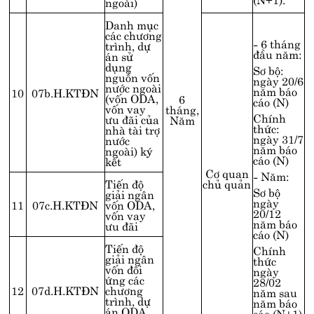
ngoài)
Danh mục
các chương
- 6 tháng
trình, dự
đầu năm:
án sử
dụng
Sơ bộ:
nguồn vốn
ngày 20/6
nước ngoài
năm báo
10
07b.H.KTĐN
(vốn ODA,
6
cáo (N)
vốn vay
tháng,
Chính
ưu đãi của
Năm
thức:
nhà tài trợ
ngày 31/7
nước
năm báo
ngoài) ký
cáo (N)
kết
Cơ quan
- Năm:
Tiến độ
chủ quản
Sơ bộ
giải ngân
ngày
11
07c.H.KTĐN
vốn ODA,
20/12
vốn vay
năm báo
ưu đãi
cáo (N)
Tiến độ
Chính
giải ngân
thức
vốn đối
ngày
ứng các
28/02
12
07d.H.KTĐN
chương
năm sau
trình, dự
năm báo
án ODA,
cáo (N+1)