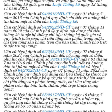
sửa đổi, bổ sung một số điều và Phụ lục Danh mục chỉ
tiêu thống kê quốc gia của
Luật Thống kê
ngày 12 tháng
11 năm 2021;
Căn cứ Nghị định số
94/2016/NĐ-CP
ngày 01 tháng 7
năm 2016 của Chính phủ quy định chi tiết và hướng dẫn
thi hành một số điều của
Luật Thống kê
;
Căn cứ Nghị định số
94/2022/NĐ-CP
ngày 07 tháng 11
năm 2022 của Chính phủ Quy định nội dung chỉ tiêu
thống kê thuộc hệ thống chỉ tiêu thống kê quốc gia và
quy trình biên soạn chỉ tiêu tổng sản phẩm trong nước,
chỉ tiêu tổng sản phẩm trên địa bàn tỉnh, thành phố trực
thuộc trung ương;
Căn cứ Nghị định số
62/2024/NĐ-CP
ngày 07 tháng 6
năm 2024 của Chính phủ sửa đổi, bổ sung một số điều,
phụ lục của Nghị định số
94/2016/NĐ-CP
ngày 01 tháng
7 năm 2016 của Chính phủ quy định chi tiết và hướng
dẫn thi hành một số điều của
Luật Thống kê
và Nghị
định số
94/2022/NĐ-CP
ngày 07 tháng 11 năm 2022 của
Chính phủ quy định nội dung chỉ tiêu thống kê thuộc hệ
thống chỉ tiêu thống kê quốc gia và quy trình biên soạn
chỉ tiêu tổng sản phẩm trong nước, chỉ tiêu tổng sản
phẩm trên địa bàn tỉnh, thành phố trực thuộc trung
ương;
Căn cứ Nghị định số
85/2017/NĐ-CP
ngày 19 tháng 7
năm 2017 của Chính phủ quy định cơ cấu, nhiệm vụ,
quyền hạn của hệ thống tổ chức thống kê tập trung và
thống kê bộ, cơ quan ngang bộ;
Căn cứ Nghị định số
89/2022/NĐ-CP
ngày 28 tháng 10