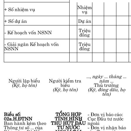
Nhiệm
+ Số nhiệm vụ
vụ
+ Số dự án
Dự án
Triệu
- Kế hoạch vốn NSNN
đồng
- Giải ngân Kế hoạch vốn
Triệu
NSNN
đồng
..., ngày ... tháng ...
Người lập biểu
Người kiểm tra
năm ...
(Ký, họ tên)
biểu
Thủ trưởng
(Ký, họ tên)
(Ký, đóng dấu, họ
tên)
Biểu số:
TỔNG HỢP
- Đơn vị báo cáo:
02a.H.ĐTNN
TÌNH HÌNH
Cục Đầu tư nước
Ban hành kèm theo
THU HÚT ĐẦU
ngoài
Thông tư số ... của
TƯ NƯỚC
- Đơn vị nhận báo