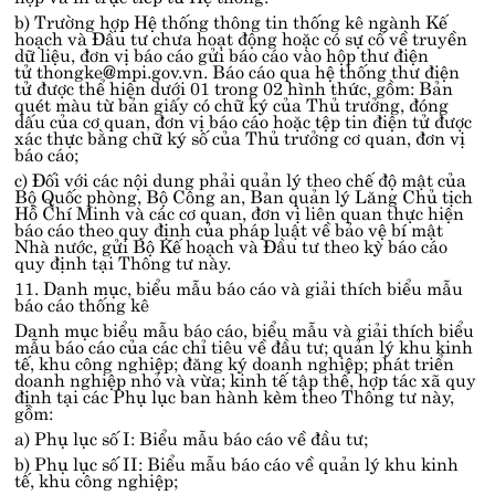
b) Trường hợp Hệ thống thông tin thống kê ngành Kế
hoạch và Đầu tư chưa hoạt động hoặc có sự cố về truyền
dữ liệu, đơn vị báo cáo gửi báo cáo vào hộp thư điện
tử thongke@mpi.gov.vn. Báo cáo qua hệ thống thư điện
tử được thể hiện dưới 01 trong 02 hình thức, gồm: Bản
quét màu từ bản giấy có chữ ký của Thủ trưởng, đóng
dấu của cơ quan, đơn vị báo cáo hoặc tệp tin điện tử được
xác thực bằng chữ ký số của Thủ trưởng cơ quan, đơn vị
báo cáo;
c) Đối với các nội dung phải quản lý theo chế độ mật của
Bộ Quốc phòng, Bộ Công an, Ban quản lý Lăng Chủ tịch
Hồ Chí Minh và các cơ quan, đơn vị liên quan thực hiện
báo cáo theo quy định của pháp luật về bảo vệ bí mật
Nhà nước, gửi Bộ Kế hoạch và Đầu tư theo kỳ báo cáo
quy định tại Thông tư này.
11. Danh mục, biểu mẫu báo cáo và giải thích biểu mẫu
báo cáo thống kê
Danh mục biểu mẫu báo cáo, biểu mẫu và giải thích biểu
mẫu báo cáo của các chỉ tiêu về đầu tư; quản lý khu kinh
tế, khu công nghiệp; đăng ký doanh nghiệp; phát triển
doanh nghiệp nhỏ và vừa; kinh tế tập thể, hợp tác xã quy
định tại các Phụ lục ban hành kèm theo Thông tư này,
gồm:
a)
Phụ lục số I
: Biểu mẫu báo cáo về đầu tư;
b)
Phụ lục số II
: Biểu mẫu báo cáo về quản lý khu kinh
tế, khu công nghiệp;