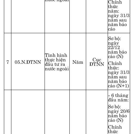
Chính
thức
năm:
ngày 31/3
năm sau
năm báo
cáo
Sơ bộ:
ngày
22/12
năm báo
Tình hình
cáo (N)
thực hiện
Cục
7
05.N.ĐTNN
Năm
Chính
đầu tư ra
ĐTNN
thức:
nước ngoài
ngày 31/3
năm sau
năm báo
cáo (N+1)
- 6 tháng
đầu năm:
Sơ bộ:
ngày 20/6
năm báo
cáo (N)
Chính
thức