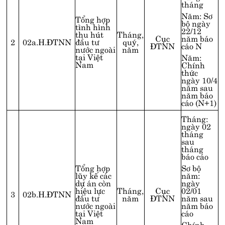
tháng
Năm: Sơ
Tổng hợp
bộ ngày
tình hình
22/12
thu hút
Tháng,
Cục
năm báo
2
02a.H.ĐTNN
đầu tư
quý,
ĐTNN
cáo N
nước ngoài
năm
tại Việt
Năm:
Nam
Chính
thức
ngày 10/4
năm sau
năm báo
cáo (N+1)
Tháng:
ngày 02
tháng
sau
tháng
báo cáo
Tổng hợp
Sơ bộ
lũy kế các
năm:
dự án còn
ngày
hiệu lực
Tháng,
Cục
02/01
3
02b.H.ĐTNN
đầu tư
năm
ĐTNN
năm sau
nước ngoài
năm báo
Địa chỉ liên hệ
tại Việt
cáo
Nam
Tầng 2, Tòa B, Số 101 Láng Hạ, Đống Đa, Hà Nội
Chính