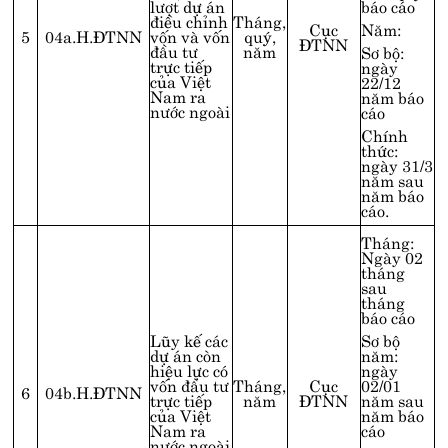
lượt dự án
báo cáo
điều chỉnh
Tháng,
Cục
Năm:
5
04a.H.ĐTNN
vốn và vốn
quý,
ĐTNN
đầu tư
năm
Sơ bộ:
trực tiếp
ngày
của Việt
22/12
Nam ra
năm báo
nước ngoài
cáo
Chính
thức:
ngày 31/3
năm sau
năm báo
cáo.
Tháng:
Ngày 02
tháng
sau
tháng
báo cáo
Lũy kế các
Sơ bộ
dự án còn
năm:
hiệu lực có
ngày
vốn đầu tư
Tháng,
Cục
02/01
6
04b.H.ĐTNN
trực tiếp
năm
ĐTNN
năm sau
của Việt
năm báo
Nam ra
cáo
nước ngoài