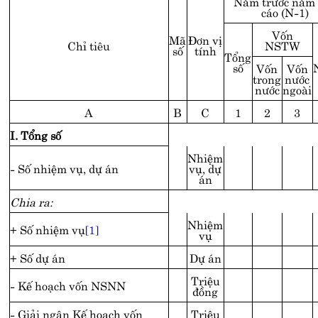
Năm trước năm
cáo (N-1)
Vốn
Mã
Đơn vị
Chỉ tiêu
NSTW
số
tính
Tổng
số
Vốn
Vốn
trong
nước
nước
ngoài
A
B
C
1
2
3
I. Tổng số
Nhiệm
- Số nhiệm vụ, dự án
vụ, dự
án
Chia ra:
Nhiệm
+ Số nhiệm vụ
[1]
vụ
+ Số dự án
Dự án
Triệu
- Kế hoạch vốn NSNN
đồng
- Giải ngân Kế hoạch vốn
Triệu