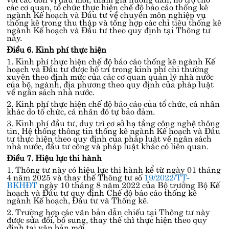
các cơ quan, tổ chức thực hiện chế độ báo cáo thống kê
ngành Kế hoạch và Đầu tư về chuyên môn nghiệp vụ
thống kê trong thu thập và tổng hợp các chỉ tiêu thống kê
ngành Kế hoạch và Đầu tư theo quy định tại Thông tư
này.
Điều 6. Kinh phí thực hiện
1. Kinh phí thực hiện chế độ báo cáo thống kê ngành Kế
hoạch và Đầu tư được bố trí trong kinh phí chi thường
xuyên theo định mức của các cơ quan quản lý nhà nước
của bộ, ngành, địa phương theo quy định của pháp luật
về ngân sách nhà nước.
2. Kinh phí thực hiện chế độ báo cáo của tổ chức, cá nhân
khác do tổ chức, cá nhân đó tự bảo đảm.
3. Kinh phí đầu tư, duy trì cơ sở hạ tầng công nghệ thông
tin, Hệ thống thông tin thống kê ngành Kế hoạch và Đầu
tư thực hiện theo quy định của pháp luật về ngân sách
nhà nước, đầu tư công và pháp luật khác có liên quan.
Điều 7. Hiệu lực thi hành
1. Thông tư này có hiệu lực thi hành kể từ ngày 01 tháng
4 năm 2025 và thay thế Thông tư số
19/2022/TT-
BKHĐT
ngày 10 tháng 8 năm 2022 của Bộ trưởng Bộ Kế
hoạch và Đầu tư quy định Chế độ báo cáo thống kê
ngành Kế hoạch, Đầu tư và Thống kê.
2. Trường hợp các văn bản dẫn chiếu tại Thông tư này
được sửa đổi, bổ sung, thay thế thì thực hiện theo quy
định tại văn bản mới.