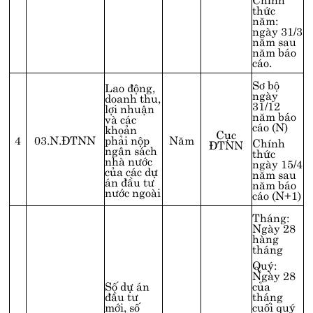
thức
năm:
Điện thoại:
1900.5555.26
hoặc
(024) 3773.9829
ngày 31/3
năm sau
năm báo
cáo.
Sơ bộ
Lao động,
ngày
doanh thu,
31/12
lợi nhuận
năm báo
và các
cáo (N)
khoản
Cục
4
03.N.ĐTNN
phải nộp
Năm
Chính
ĐTNN
ngân sách
thức
nhà nước
ngày 15/4
của các dự
năm sau
án đầu tư
năm báo
nước ngoài
cáo (N+1)
Tháng:
Ngày 28
hàng
tháng
Quý:
Ngày 28
Số dự án
của
đầu tư
tháng
mới, số
cuối quý