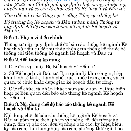
năm 2022 của Chính phủ quy định chức năng, nhiệm vụ,
quyền hạn và cơ cấu tổ chức của Bộ Kế hoạch và Đầu tư;
Theo đề nghị của Tổng cục trưởng Tổng cục thống kê;
Bộ trưởng Bộ Kế hoạch và Đầu tư ban hành Thông tư
quy định chế độ báo cáo thống kê ngành Kế hoạch và
Đầu tư.
Điều 1. Phạm vi điều chỉnh
Thông tư này quy định chế độ báo cáo thống kê ngành Kế
hoạch và Đầu tư để thu thập thông tin thống kê thuộc hệ
thống chỉ tiêu thống kê ngành Kế hoạch và Đầu tư.
Điều 2. Đối tượng áp dụng
1. Các đơn vị thuộc Bộ Kế hoạch và Đầu tư.
2. Sở Kế hoạch và Đầu tư; Ban quản lý khu công nghiệp,
khu kinh tế tỉnh, thành phố trực thuộc trung ương và cơ
quan, tổ chức khác được giao kế hoạch đầu tư công.
3. Các tổ chức, cá nhân khác tham gia quản lý, thực hiện
hoặc có liên quan đến báo cáo thống kê ngành Kế hoạch
và Đầu tư.
Điều 3. Nội dung chế độ báo cáo thống kê ngành Kế
hoạch và Đầu tư
Nội dung chế độ báo cáo thống kê ngành Kế hoạch và
Đầu tư gồm mục đích, phạm vi thống kê, đối tượng áp
dụng, đơn vị báo cáo, đơn vị nhận báo cáo, ký hiệu biểu,
kỳ báo cáo, thời hạn nhận báo cáo, phương thức gửi báo