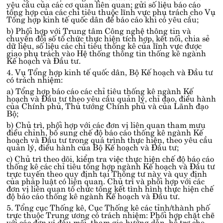
yêu cầu của các cơ quan liên quan; gửi số liệu báo cáo
tổng hợp của các chỉ tiêu thuộc lĩnh vực phụ trách cho Vụ
Tổng hợp kinh tế quốc dân để báo cáo khi có yêu cầu;
b) Phối hợp với Trung tâm Công nghệ thông tin và
chuyển đổi số tổ chức thực hiện tích hợp, kết nối, chia sẻ
dữ liệu, số liệu các chỉ tiêu thống kê của lĩnh vực được
giao phụ trách vào Hệ thống thông tin thống kê ngành
Kế hoạch và Đầu tư.
4. Vụ Tổng hợp kinh tế quốc dân, Bộ Kế hoạch và Đầu tư
có trách nhiệm:
a) Tổng hợp báo cáo các chỉ tiêu thống kê ngành Kế
hoạch và Đầu tư theo yêu cầu quản lý, chỉ đạo, điều hành
của Chính phủ, Thủ tướng Chính phủ và của Lãnh đạo
Bộ;
b) Chủ trì, phối hợp với các đơn vị liên quan tham mưu
điều chỉnh, bổ sung chế độ báo cáo thống kê ngành Kế
hoạch và Đầu tư trong quá trình thực hiện, theo yêu cầu
quản lý, điều hành của Bộ Kế hoạch và Đầu tư;
c) Chủ trì theo dõi, kiểm tra việc thực hiện chế độ báo cáo
thống kê các chỉ tiêu tổng hợp ngành Kế hoạch và Đầu tư
trực tuyến theo quy định tại Thông tư này và quy định
của pháp luật có liên quan. Chủ trì và phối hợp với các
đơn vị liên quan tổ chức tổng kết tình hình thực hiện chế
độ báo cáo thống kê ngành Kế hoạch và Đầu tư.
5. Tổng cục Thống kê, Cục Thống kê các tỉnh/thành phố
trực thuộc Trung ương có trách nhiệm: Phối hợp chặt chẽ
với các đơn vị đầu mối, tham gia hướng dẫn, hỗ trợ cho