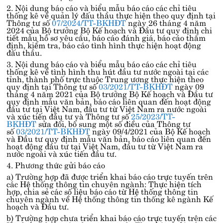
2. Nội dung báo cáo và biểu mẫu báo cáo các chỉ tiêu
thống kê về quản lý đấu thầu thực hiện theo quy định tại
Thông tư số
07/2024/TT-BKHĐT
ngày 26 tháng 4 năm
2024 của Bộ trưởng Bộ Kế hoạch và Đầu tư quy định chi
tiết mẫu hồ sơ yêu cầu, báo cáo đánh giá, báo cáo thẩm
định, kiểm tra, báo cáo tình hình thực hiện hoạt động
đấu thầu.
3. Nội dung báo cáo và biểu mẫu báo cáo các chỉ tiêu
thống kê về tình hình thu hút đầu tư nước ngoài tại các
tỉnh, thành phố trực thuộc Trung ương thực hiện theo
quy định tại Thông tư số
03/2021/TT-BKHĐT
ngày 09
tháng 4 năm 2021 của Bộ trưởng Bộ Kế hoạch và Đầu tư
quy định mẫu văn bản, báo cáo liên quan đến hoạt động
đầu tư tại Việt Nam, đầu tư từ Việt Nam ra nước ngoài
và xúc tiến đầu tư và Thông tư số
25/2023/TT-
BKHĐT
sửa đổi, bổ sung một số điều của Thông tư
số
03/2021/TT-BKHĐT
ngày 09/4/2021 của Bộ Kế hoạch
và Đầu tư quy định mẫu văn bản, báo cáo liên quan đến
hoạt động đầu tư tại Việt Nam, đầu tư từ Việt Nam ra
nước ngoài và xúc tiến đầu tư.
4. Phương thức gửi báo cáo
a) Trường hợp đã được triển khai báo cáo trực tuyến trên
các Hệ thống thông tin chuyên ngành: Thực hiện tích
hợp, chia sẻ các số liệu báo cáo từ Hệ thống thông tin
chuyên ngành về Hệ thống thông tin thống kê ngành Kế
hoạch và Đầu tư.
b) Trường hợp chưa triển khai báo cáo trực tuyến trên các