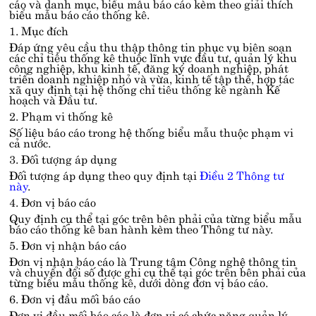
cáo và danh mục, biểu mẫu báo cáo kèm theo giải thích
biểu mẫu báo cáo thống kê.
1. Mục đích
Đáp ứng yêu cầu thu thập thông tin phục vụ biên soạn
các chỉ tiêu thống kê thuộc lĩnh vực đầu tư, quản lý khu
công nghiệp, khu kinh tế, đăng ký doanh nghiệp, phát
triển doanh nghiệp nhỏ và vừa, kinh tế tập thể, hợp tác
xã quy định tại hệ thống chỉ tiêu thống kê ngành Kế
hoạch và Đầu tư.
2. Phạm vi thống kê
Số liệu báo cáo trong hệ thống biểu mẫu thuộc phạm vi
cả nước.
3. Đối tượng áp dụng
Đối tượng áp dụng theo quy định tại
Điều 2 Thông tư
này
.
4. Đơn vị báo cáo
Quy định cụ thể tại góc trên bên phải của từng biểu mẫu
báo cáo thống kê ban hành kèm theo Thông tư này.
5. Đơn vị nhận báo cáo
Đơn vị nhận báo cáo là Trung tâm Công nghệ thông tin
và chuyển đổi số được ghi cụ thể tại góc trên bên phải của
từng biểu mẫu thống kê, dưới dòng đơn vị báo cáo.
6. Đơn vị đầu mối báo cáo
Đơn vị đầu mối báo cáo là đơn vị có chức năng quản lý