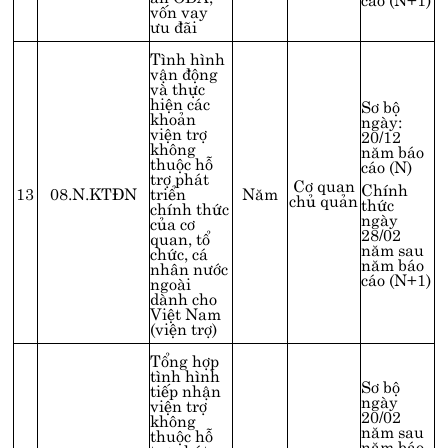
vốn vay
ưu đãi
Tình hình
vận động
và thực
hiện các
Sơ bộ
khoản
ngày:
viện trợ
20/12
không
năm báo
thuộc hỗ
cáo (N)
trợ phát
Cơ quan
Chính
13
08.N.KTĐN
triển
Năm
chủ quản
thức
chính thức
ngày
của cơ
28/02
quan, tổ
năm sau
chức, cá
năm báo
nhân nước
cáo (N+1)
ngoài
dành cho
Việt Nam
(viện trợ)
Tổng hợp
tình hình
Sơ bộ
tiếp nhận
ngày
viện trợ
20/02
không
năm sau
thuộc hỗ
năm báo