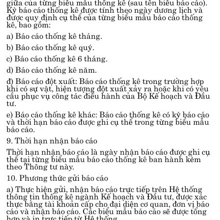
giữa của từng biểu mẫu thống kê (sau tên biểu báo cáo).
Kỳ báo cáo thống kê được tính theo ngày dương lịch và
được quy định cụ thể của từng biểu mẫu báo cáo thống
kê, bao gồm:
a) Báo cáo thống kê tháng.
b) Báo cáo thống kê quý.
c) Báo cáo thống kê 6 tháng.
d) Báo cáo thống kê năm.
đ) Báo cáo đột xuất: Báo cáo thống kê trong trường hợp
khi có sự vật, hiện tượng đột xuất xảy ra hoặc khi có yêu
cầu phục vụ công tác điều hành của Bộ Kế hoạch và Đầu
tư.
e) Báo cáo thống kê khác: Báo cáo thống kê có kỳ báo cáo
và thời hạn báo cáo được ghi cụ thể trong từng biểu mẫu
báo cáo.
9. Thời hạn nhận báo cáo
Thời hạn nhận báo cáo là ngày nhận báo cáo được ghi cụ
thể tại từng biểu mẫu báo cáo thống kê ban hành kèm
theo Thông tư này.
10. Phương thức gửi báo cáo
a) Thực hiện gửi, nhận báo cáo trực tiếp trên Hệ thống
thông tin thống kê ngành Kế hoạch và Đầu tư, được xác
thực bằng tài khoản cấp cho đại diện cơ quan, đơn vị báo
cáo và nhận báo cáo. Các biểu mẫu báo cáo sẽ được tổng
hợp và in trực tiếp từ Hệ thống.