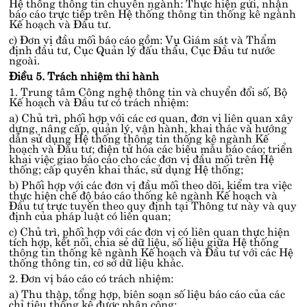
Hệ thống thông tin chuyên ngành: Thực hiện gửi, nhận
báo cáo trực tiếp trên Hệ thống thông tin thống kê ngành
Kế hoạch và Đầu tư.
c) Đơn vị đầu mối báo cáo gồm: Vụ Giám sát và Thẩm
định đầu tư, Cục Quản lý đấu thầu, Cục Đầu tư nước
ngoài.
Điều 5. Trách nhiệm thi hành
1. Trung tâm Công nghệ thông tin và chuyển đổi số, Bộ
Kế hoạch và Đầu tư có trách nhiệm:
a) Chủ trì, phối hợp với các cơ quan, đơn vị liên quan xây
dựng, nâng cấp, quản lý, vận hành, khai thác và hướng
dẫn sử dụng Hệ thống thông tin thống kê ngành Kế
hoạch và Đầu tư; điện tử hóa các biểu mẫu báo cáo; triển
khai việc giao báo cáo cho các đơn vị đầu mối trên Hệ
thống; cấp quyền khai thác, sử dụng Hệ thống;
b) Phối hợp với các đơn vị đầu mối theo dõi, kiểm tra việc
thực hiện chế độ báo cáo thống kê ngành Kế hoạch và
Đầu tư trực tuyến theo quy định tại Thông tư này và quy
định của pháp luật có liên quan;
c) Chủ trì, phối hợp với các đơn vị có liên quan thực hiện
tích hợp, kết nối, chia sẻ dữ liệu, số liệu giữa Hệ thống
thông tin thống kê ngành Kế hoạch và Đầu tư với các Hệ
thống thông tin, cơ sở dữ liệu khác.
2. Đơn vị báo cáo có trách nhiệm:
a) Thu thập, tổng hợp, biên soạn số liệu báo cáo của các
chỉ tiêu thống kê được phân công;