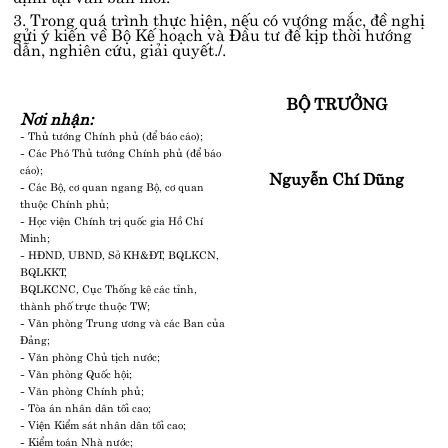
3. Trong quá trình thực hiện, nếu có vướng mắc, đề nghị
gửi ý kiến về Bộ Kế hoạch và Đầu tư để kịp thời hướng
dẫn, nghiên cứu, giải quyết./.
BỘ TRƯỞNG
Nơi nhận:
- Thủ tướng Chính phủ (để báo cáo);
- Các Phó Thủ tướng Chính phủ (để báo
cáo);
Nguyễn Chí Dũng
- Các Bộ, cơ quan ngang Bộ, cơ quan
thuộc Chính phủ;
- Học viện Chính trị quốc gia Hồ Chí
Minh;
- HĐND, UBND, Sở KH&ĐT, BQLKCN,
BQLKKT,
BQLKCNC, Cục Thống kê các tỉnh,
thành phố trực thuộc TW;
- Văn phòng Trung ương và các Ban của
Đảng;
- Văn phòng Chủ tịch nước;
- Văn phòng Quốc hội;
- Văn phòng Chính phủ;
- Tòa án nhân dân tối cao;
- Viện Kiểm sát nhân dân tối cao;
- Kiểm toán Nhà nước;